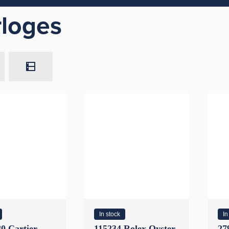
loges
In stock
In
0 Cartier
115234 Rolex Oyster
27