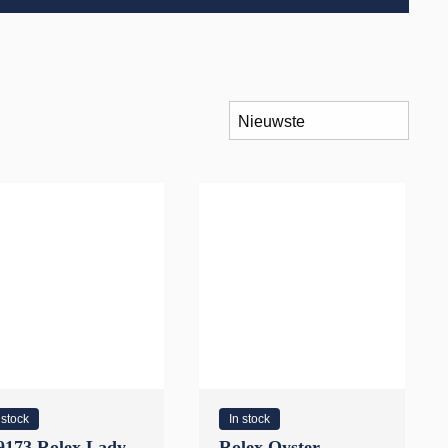
 stock
In stock
9173 Rolex Lady
Rolex Oyster