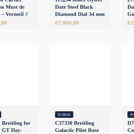
e Must de
Date Steel Black
Da
 – Vermeil //
Diamond Dial 34 mm
Go
Papers 1992
// Full Set 2018
Ch
,00
€
7.950,00
€
1
Di
U
In stock
In
Breitling for
C37330 Breitling
D7
y GT Day-
Galactic Pilot Rose
Co