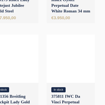
tejust Jubilee
Perpetual Date
ld Steel
White Roman 34 mm
ampagne
7.950,00
€
3.950,00
amonds 28 mm //
NWORN 2025
 stock
In stock
1356 Breitling
375811 IWC Da
ckpit Lady Gold
Vinci Perpetual