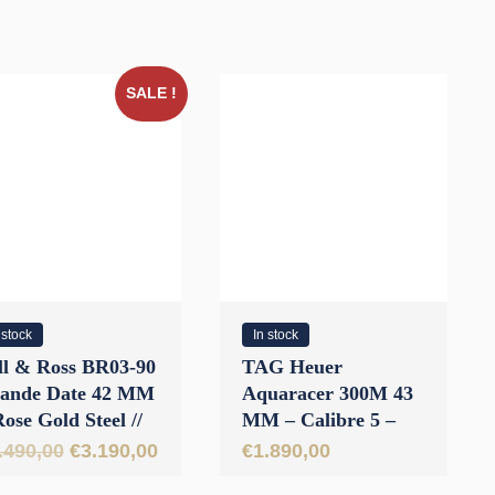
22
was:
is:
€990,00.
€690,00.
SALE !
 stock
In stock
ll & Ross BR03-90
TAG Heuer
ande Date 42 MM
Aquaracer 300M 43
Rose Gold Steel //
MM – Calibre 5 –
NWORN 2020
Steel Blue
Oorspronkelijke
Huidige
.490,00
€
3.190,00
€
1.890,00
prijs
prijs