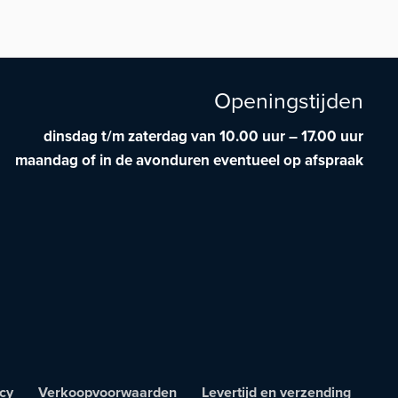
was:
is:
€3.490,00.
€3.190,00.
Openingstijden
dinsdag t/m zaterdag van 10.00 uur – 17.00 uur
maandag of in de avonduren eventueel op afspraak
cy
Verkoopvoorwaarden
Levertijd en verzending