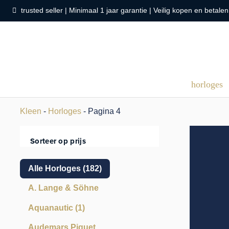
trusted seller | Minimaal 1 jaar garantie | Veilig kopen en betalen
horloges
Kleen
-
Horloges
- Pagina 4
Sorteer op prijs
Alle Horloges
(182)
A. Lange & Söhne
Aquanautic
(1)
Audemars Piguet