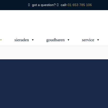
got a question?
call
+31 653 785 106
sieraden
goudbaren
service