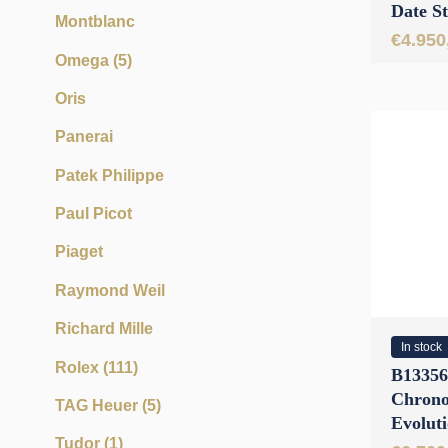
Date St
Montblanc
Green
€
4.950
Omega
(5)
Oris
Panerai
Patek Philippe
Paul Picot
Piaget
Raymond Weil
Richard Mille
In stock
Rolex
(111)
B13356 
Chron
TAG Heuer
(5)
Evoluti
Tudor
(1)
Steel B