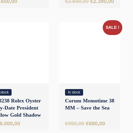
Oorspronkelijke
Huidig
.650,00
€
2.690,00
€
2.390,00
arl 44 mm // Full
2017
prijs
prijs
t 2006
was:
is:
€2.690,00.
€2.390,
SALE !
 stock
In stock
8238 Rolex Oyster
Corum Memotime 38
y-Date President
MM – Save the Sea
llow Gold Shadow
een Diamonds 36
Oorspronkelijke
Huidige
8.000,00
€
990,00
€
690,00
 // UNWORN
prijs
prijs