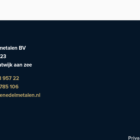
was:
is:
was:
is:
€1.990,00.
€1.690,00.
€890,00.
€650,00.
metalen BV
 23
twijk aan zee
8 957 22
785 106
enedelmetalen.nl
Priva