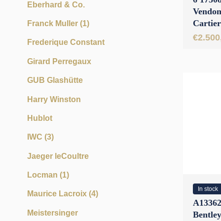
Eberhard & Co.
Vendom
Cartier
Franck Muller
(1)
Box & 
€
2.500
Frederique Constant
Girard Perregaux
GUB Glashütte
Harry Winston
Hublot
IWC
(3)
Jaeger leCoultre
Locman
(1)
In stock
Maurice Lacroix
(4)
A13362 
Meistersinger
Bentle