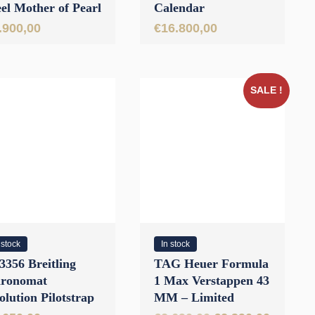
eel Mother of Pearl
Calendar
amonds 32 mm
Chronograph Rose
.900,00
€
16.800,00
Gold 18 KRT // Full
Set 2006
SALE !
 stock
In stock
3356 Breitling
TAG Heuer Formula
ronomat
1 Max Verstappen 43
olution Pilotstrap
MM – Limited
ld Steel Mother of
Edition // Full Set