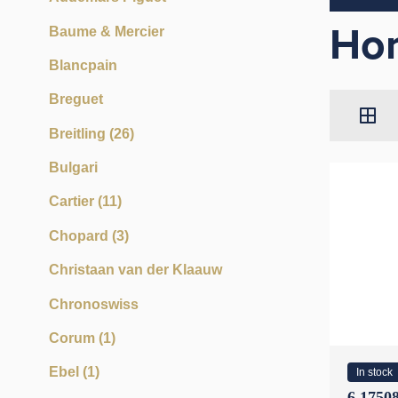
Hor
Baume & Mercier
Blancpain
Breguet
Breitling
(26)
Bulgari
Cartier
(11)
Chopard
(3)
Christaan van der Klaauw
Chronoswiss
Corum
(1)
Ebel
(1)
In stock
6 17508