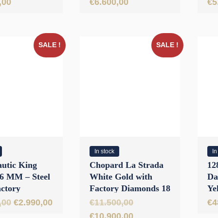
,00
€
6.600,00
€
5
d Bezel 44
mm
Pe
Se
SALE !
SALE !
In stock
In
utic King
Chopard La Strada
12
6 MM – Steel
White Gold with
Da
actory
Factory Diamonds 18
Ye
d Grill
KRT // Full Set 2008
Gr
Oorspronkelijke
Huidige
Oorspronkelijke
,00
€
2.990,00
€
11.500,00
€
4
mm
prijs
prijs
prijs
Huidige
€
10.900,00