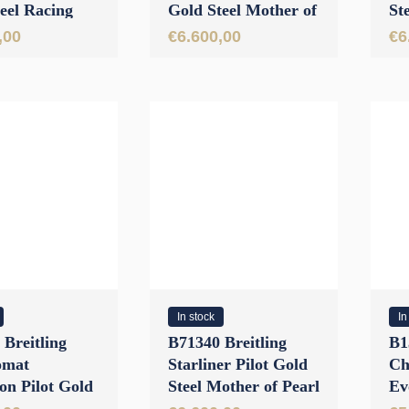
eel Racing
Gold Steel Mother of
St
 48 mm
Pearl 36 mm
Di
,00
€
6.600,00
€
6
In stock
In
Breitling
B71340 Breitling
B1
omat
Starliner Pilot Gold
Ch
on Pilot Gold
Steel Mother of Pearl
Ev
lue Dial
Factory Diamonds 30
Go