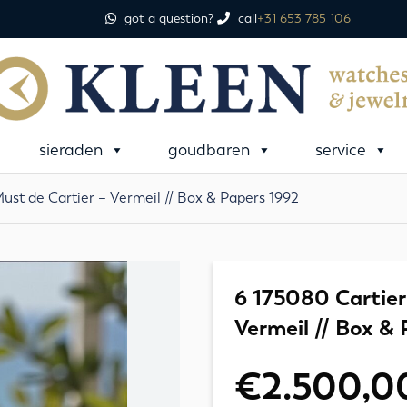
got a question?
call
+31 653 785 106
sieraden
goudbaren
service
st de Cartier – Vermeil // Box & Papers 1992
6 175080 Cartier
Vermeil // Box &
€
2.500,0