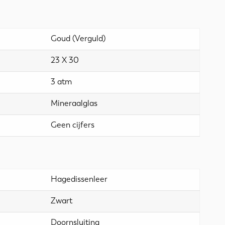
Goud (Verguld)
23 X 30
3 atm
Mineraalglas
Geen cijfers
Hagedissenleer
Zwart
Doornsluiting