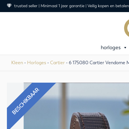
trusted seller | Minimaal 1 jaar garantie | Veilig kopen en betalen
horloges
Kleen
-
Horloges
-
Cartier
- 6 175080 Cartier Vendome Mu
BESCHIKBAAR