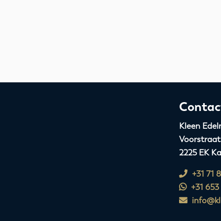
Contac
Kleen Edel
Voorstraat
2225 EK Ka
+31 71 
+31 653
info@kl