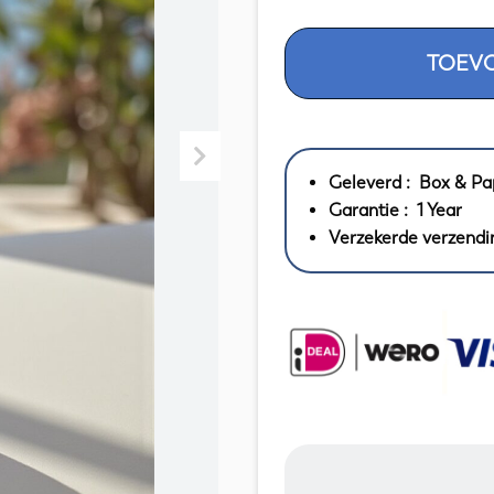
6
TOEV
175080
Cartier
Vendome
Must
de
Geleverd : Box & Pa
Cartier
Garantie : 1 Year
-
Verzekerde verzendi
Vermeil
//
Box
&
Papers
1992
aantal