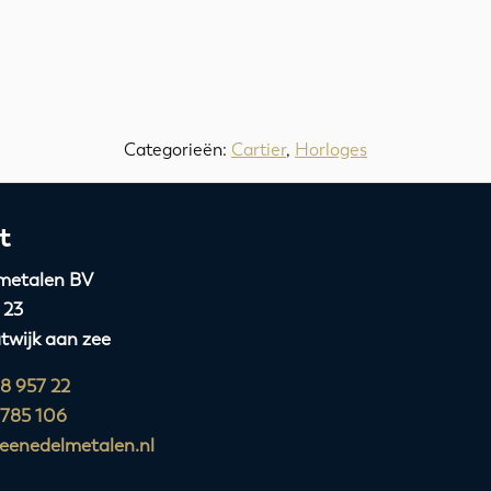
Categorieën:
Cartier
,
Horloges
t
metalen BV
 23
twijk aan zee
88 957 22
 785 106
eenedelmetalen.nl