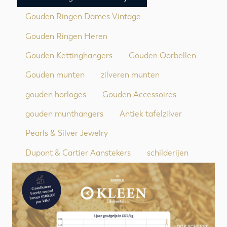
Gouden Ringen Dames Vintage
Gouden Ringen Heren
Gouden Kettinghangers
Gouden Oorbellen
Gouden munten
zilveren munten
gouden horloges
Gouden Accessoires
gouden munthangers
Antiek tafelzilver
Pearls & Silver Jewelry
Dupont & Cartier Aanstekers
schilderijen