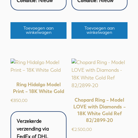
Conditie:
Nieuw
Conditie:
Nieuw
Toevoegen aan
Toevoegen aan
winkelwagen
winkelwagen
Ring Hidalgo Model
Print – 18K White Gold
Chopard Ring – Model
€
850,00
LOVE with Diamonds –
18K White Gold Ref
82/2899-20
Verzekerde
verzending via
€
2.500,00
FedEx of DHL