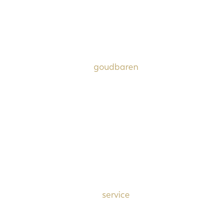
pearls and silver jewelry
dupont & cartier aanstekers
antiek tafelzilver
schilderijen
goudbaren
uw goud verkopen
goudinkoopprijzen
goudbaren kopen
hogere prijzen bij inruil
tips bij de verkoop van uw goud
service