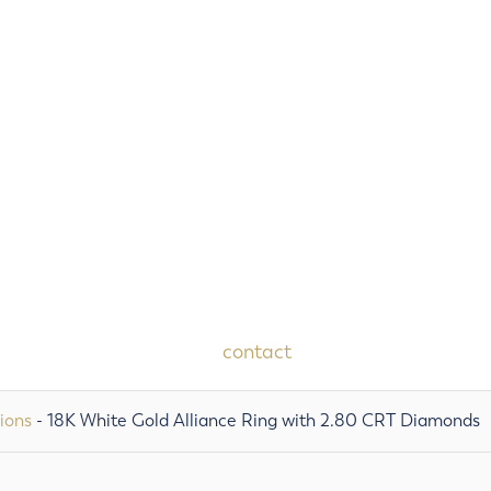
watch videos
gebruiksaanwijzing
winkel sfeer impressie
service onderhoud
uw horloge verkopen
uw horloge zoeken
media nieuwsberichten
Reviews on Chrono24
contact
ions
- 18K White Gold Alliance Ring with 2.80 CRT Diamonds