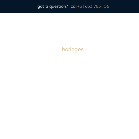
got a question?
call
+31 653 785 106
horloges
Rolex
Audemars Piguet
Breitling
Christaan van der Klaauw
Chronoswiss
Cartier
IWC