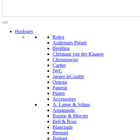
Horloges
Rolex
Audemars Piguet
Breitling
Christaan van der Klaauw
Chronoswiss
Cartier
IWC
Jaeger leCoultre
Omega
Panerai
Piaget
Accessoires
A. Lange & Söhne
Aquanautic
Baume & Mercier
Bell & Ross
Blancpain
Breguet
Bulgari