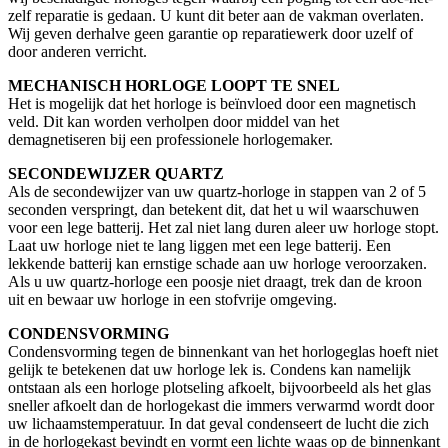
zelf reparatie is gedaan. U kunt dit beter aan de vakman overlaten.
Wij geven derhalve geen garantie op reparatiewerk door uzelf of
door anderen verricht.
MECHANISCH HORLOGE LOOPT TE SNEL
Het is mogelijk dat het horloge is beïnvloed door een magnetisch
veld. Dit kan worden verholpen door middel van het
demagnetiseren bij een professionele horlogemaker.
SECONDEWIJZER QUARTZ
Als de secondewijzer van uw quartz-horloge in stappen van 2 of 5
seconden verspringt, dan betekent dit, dat het u wil waarschuwen
voor een lege batterij. Het zal niet lang duren aleer uw horloge stopt.
Laat uw horloge niet te lang liggen met een lege batterij. Een
lekkende batterij kan ernstige schade aan uw horloge veroorzaken.
Als u uw quartz-horloge een poosje niet draagt, trek dan de kroon
uit en bewaar uw horloge in een stofvrije omgeving.
CONDENSVORMING
Condensvorming tegen de binnenkant van het horlogeglas hoeft niet
gelijk te betekenen dat uw horloge lek is. Condens kan namelijk
ontstaan als een horloge plotseling afkoelt, bijvoorbeeld als het glas
sneller afkoelt dan de horlogekast die immers verwarmd wordt door
uw lichaamstemperatuur. In dat geval condenseert de lucht die zich
in de horlogekast bevindt en vormt een lichte waas op de binnenkant