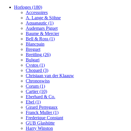
Horloges
(180)
Accessoires
A. Lange & Söhne
Aquanautic
(1)
Audemars Piguet
Baume & Mercier
Bell & Ross
(1)
Blancpain
Breguet
Breitling
(26)
Bulgari
Cvstos
(1)
Chopard
(3)
Christaan van der Klaauw
Chronoswiss
Corum
(1)
Cartier
(10)
Eberhard & Co.
Ebel
(1)
Girard Perregaux
Franck Muller
(1)
Frederique Constant
GUB Glashütte
Harry Winston