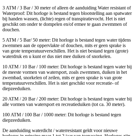
3 ATM / 3 Bar / 30 meter of alleen de aanduiding Water resistant of
Waterproof: Dit horloge is bestand tegen blootstelling aan spatwater
bij handen wassen, (lichte) regen of transpiratievocht. Het is niet
geschikt om onder te dompelen en/of ermee te gaan zwemmen of
douchen.
5 ATM / 5 Bar/ 50 meter: Dit horloge is bestand tegen water tijdens
zwemmen aan de oppervlakte of douchen, mits er geen sprake is
van grote temperatuurverschillen. Het is niet bestand tegen (grote)
waterdruk en u kunt er dus niet mee duiken of snorkelen.
10 ATM / 10 Bar / 100 meter: Dit horloge is bestand tegen water bij
de meeste vormen van watersport, zoals zwemmen, duiken in het
zwembad, snorkelen of zeilen, mits er geen sprake is van grote
temperatuurverschillen. Het is niet geschikt voor recreatie- of
diepzeeduiken.
20 ATM / 20 Bar / 200 meter: Dit horloge is bestand tegen water bij
alle vormen van watersport en recreatieduiken (tot ca. 30 meter).
100 ATM / 100 Bar / 1000 meter: Dit horloge is bestand tegen
diepzeeduiken.
De aanduiding waterdicht / waterresistant geldt voor nieuwe
horloges in principe maar 1 tot 2 jaar van toepassing. Horloges zijn