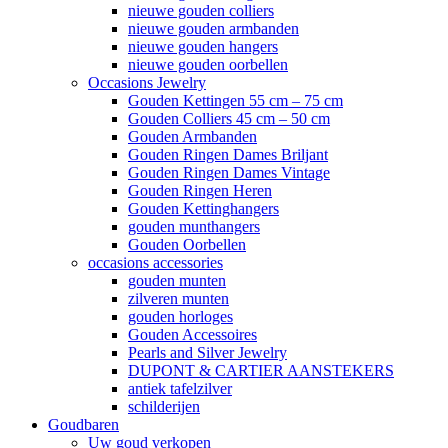
nieuwe gouden colliers
nieuwe gouden armbanden
nieuwe gouden hangers
nieuwe gouden oorbellen
Occasions Jewelry
Gouden Kettingen 55 cm – 75 cm
Gouden Colliers 45 cm – 50 cm
Gouden Armbanden
Gouden Ringen Dames Briljant
Gouden Ringen Dames Vintage
Gouden Ringen Heren
Gouden Kettinghangers
gouden munthangers
Gouden Oorbellen
occasions accessories
gouden munten
zilveren munten
gouden horloges
Gouden Accessoires
Pearls and Silver Jewelry
DUPONT & CARTIER AANSTEKERS
antiek tafelzilver
schilderijen
Goudbaren
Uw goud verkopen