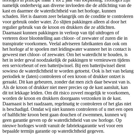
namelijk onderhevig aan diverse invloeden die de afdichting van de
kast en daarmee de waterdichtheid van het horloge, kunnen
schaden. Het is daarom zeer belangrijk om de conditie te controleren
voor gebruik onder water. Zo slijten pakkingen alleen al door het
regulier gebruik van de kroon en drukkers die ze afdichten.
Daarnaast kunnen pakkingen in verloop van tijd uitdrogen of
verteren door blootstelling aan chloor- of zeewater of zuren die in
transpiratie voorkomen. Veelal adviseren fabrikanten dan ook om
het horloge af te spoelen met leidingwater wanneer het in contact is
geweest met chloor- of zeewater. Om het waterdicht te houden, is
het in ieder geval noodzakelijk de pakkingen te vernieuwen tijdens
een servicebeurt of een batterijwissel. Bij een batterijwissel dient
sowieso de waterdichtheid te worden getoetst. Ook is het van belang
periodiek te (laten) controleren of een kroon of drukker ontzet is
geraakt. Dit kan gebeuren, zonder dat men zich daar bewust van is.
Als de kroon of drukker niet meer precies op de kast aansluit, kan
dit tot lekkage leiden. Om dit risico zoveel mogelijk te voorkomen,
worden de kroon en drukkers doorgaans verzonken in de kast.
Daarnaast is het raadzaam, regelmatig te controleren of het glas niet
is beschadigd. Omdat wij niet kunnen controleren of u met een open
of halfdichte kroon bent gaan douchen of zwemmen, kunnen wij
geen garantie geven op de waterdichtheid van uw horloge. Op
nieuwe horloges wordt vanuit de fabrieksgarantie wel voor een
bepaalde termijn garantie op waterdichtheid gegeven.