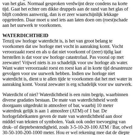
van het glas. Normaal gesproken verdwijnt deze condens na korte
tijd. Gaat het echter om dikke druppels aan de rand van het glas of
blijft condens aanwezig, dan is er zeer waarschijnlijk lekkage
opgetreden. Daar moet u snel iets aan laten doen om (roest)schade
aan het uurwerk te voorkomen.
WATERDICHTHEID
Tenzij uw horloge waterdicht is, is het van groot belang te
voorkomen dat uw horloge met vocht in aanraking komt. Vocht
veroorzaakt roest en als u dat niet voorkomt of (zeer) tijdig laat
herstellen is dat voor uw horloge catastrofaal. Pas vooral op met
zeewater! Vrijwel niets is zo schadelijk voor uw horloge als water.
Want water veroorzaakt roest en roest kan al in korte tijd desastreuze
gevolgen voor uw uurwerk hebben. Indien uw horloge niet
waterdicht is, dient u te allen tijde te voorkomen dat het met water in
aanraking komt. Vooral zeewater is erg schadelijk voor uw uurwerk.
Waterdicht of niet? Waterdichtheid is een ruim begrip, waarbinnen
diverse gradaties bestaan. De mate van waterdichtheid wordt
doorgaans uitgedrukt in atmosfeer of bar, waarbij 10 meter
waterdruk gelijk is aan 1 atmosfeer (ATM) of 1 bar. De
horlogefabrikanten geven de mate van waterdichtheid aan door
middel van teksten of symbolen. Vaak ook onder toevoeging van
druk- of dieptebestendigheid, zoals 3-5-10-20-100 ATM / Bar, ofwel
30-50-100-200-1000 meter. Hou er wel rekening mee dat de diepte