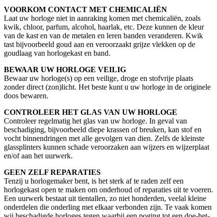
VOORKOM CONTACT MET CHEMICALIËN
Laat uw horloge niet in aanraking komen met chemicaliën, zoals
kwik, chloor, parfum, alcohol, haarlak, etc. Deze kunnen de kleur
van de kast en van de metalen en leren banden veranderen. Kwik
tast bijvoorbeeld goud aan en veroorzaakt grijze vlekken op de
goudlaag van horlogekast en band.
BEWAAR UW HORLOGE VEILIG
Bewaar uw horloge(s) op een veilige, droge en stofvrije plaats
zonder direct (zon)licht. Het beste kunt u uw horloge in de originele
doos bewaren.
CONTROLEER HET GLAS VAN UW HORLOGE
Controleer regelmatig het glas van uw horloge. In geval van
beschadiging, bijvoorbeeld diepe krassen of breuken, kan stof en
vocht binnendringen met alle gevolgen van dien. Zelfs de kleinste
glassplinters kunnen schade veroorzaken aan wijzers en wijzerplaat
en/of aan het uurwerk.
GEEN ZELF REPARATIES
Tenzij u horlogemaker bent, is het sterk af te raden zelf een
horlogekast open te maken om onderhoud of reparaties uit te voeren.
Een uurwerk bestaat uit tientallen, zo niet honderden, veelal kleine
onderdelen die onderling met elkaar verbonden zijn. Te vaak komen
wij beschadigde horloges tegen waarbij een poging tot een doe-het-