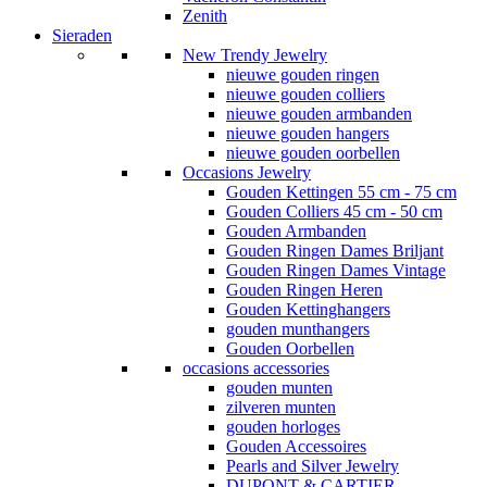
Zenith
Sieraden
New Trendy Jewelry
nieuwe gouden ringen
nieuwe gouden colliers
nieuwe gouden armbanden
nieuwe gouden hangers
nieuwe gouden oorbellen
Occasions Jewelry
Gouden Kettingen 55 cm - 75 cm
Gouden Colliers 45 cm - 50 cm
Gouden Armbanden
Gouden Ringen Dames Briljant
Gouden Ringen Dames Vintage
Gouden Ringen Heren
Gouden Kettinghangers
gouden munthangers
Gouden Oorbellen
occasions accessories
gouden munten
zilveren munten
gouden horloges
Gouden Accessoires
Pearls and Silver Jewelry
DUPONT & CARTIER