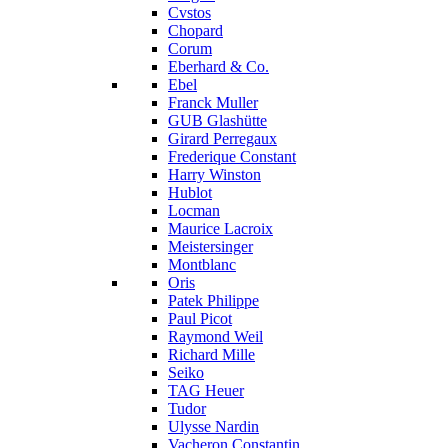
Cvstos
Chopard
Corum
Eberhard & Co.
Ebel
Franck Muller
GUB Glashütte
Girard Perregaux
Frederique Constant
Harry Winston
Hublot
Locman
Maurice Lacroix
Meistersinger
Montblanc
Oris
Patek Philippe
Paul Picot
Raymond Weil
Richard Mille
Seiko
TAG Heuer
Tudor
Ulysse Nardin
Vacheron Constantin