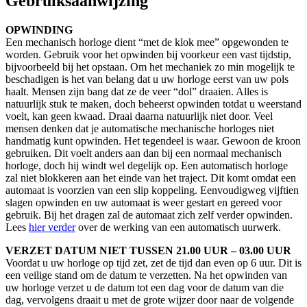
Gebruiksaanwijzing
OPWINDING
Een mechanisch horloge dient “met de klok mee” opgewonden te
worden. Gebruik voor het opwinden bij voorkeur een vast tijdstip,
bijvoorbeeld bij het opstaan. Om het mechaniek zo min mogelijk te
beschadigen is het van belang dat u uw horloge eerst van uw pols
haalt. Mensen zijn bang dat ze de veer “dol” draaien. Alles is
natuurlijk stuk te maken, doch beheerst opwinden totdat u weerstand
voelt, kan geen kwaad. Draai daarna natuurlijk niet door. Veel
mensen denken dat je automatische mechanische horloges niet
handmatig kunt opwinden. Het tegendeel is waar. Gewoon de kroon
gebruiken. Dit voelt anders aan dan bij een normaal mechanisch
horloge, doch hij windt wel degelijk op. Een automatisch horloge
zal niet blokkeren aan het einde van het traject. Dit komt omdat een
automaat is voorzien van een slip koppeling. Eenvoudigweg vijftien
slagen opwinden en uw automaat is weer gestart en gereed voor
gebruik. Bij het dragen zal de automaat zich zelf verder opwinden.
Lees
hier verder
over de werking van een automatisch uurwerk.
VERZET DATUM NIET TUSSEN 21.00 UUR – 03.00 UUR
Voordat u uw horloge op tijd zet, zet de tijd dan even op 6 uur. Dit is
een veilige stand om de datum te verzetten. Na het opwinden van
uw horloge verzet u de datum tot een dag voor de datum van die
dag, vervolgens draait u met de grote wijzer door naar de volgende