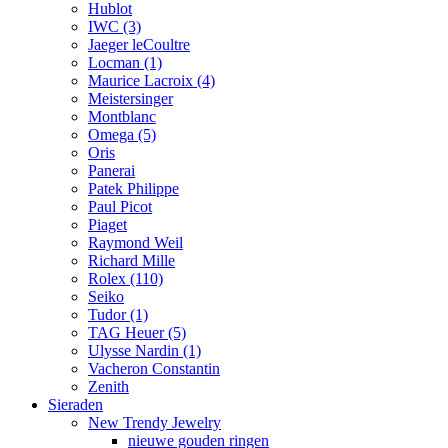
Hublot
IWC
(3)
Jaeger leCoultre
Locman
(1)
Maurice Lacroix
(4)
Meistersinger
Montblanc
Omega
(5)
Oris
Panerai
Patek Philippe
Paul Picot
Piaget
Raymond Weil
Richard Mille
Rolex
(110)
Seiko
Tudor
(1)
TAG Heuer
(5)
Ulysse Nardin
(1)
Vacheron Constantin
Zenith
Sieraden
New Trendy Jewelry
nieuwe gouden ringen