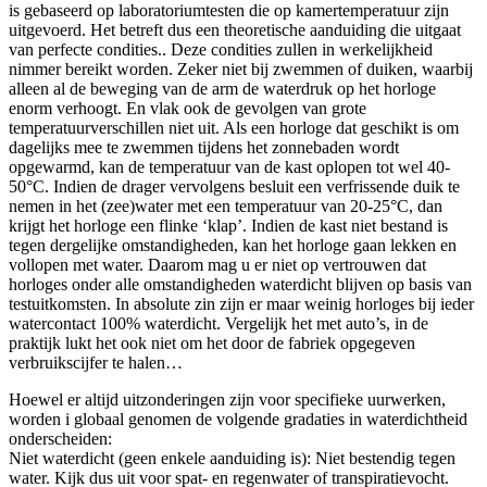
is gebaseerd op laboratoriumtesten die op kamertemperatuur zijn
uitgevoerd. Het betreft dus een theoretische aanduiding die uitgaat
van perfecte condities.. Deze condities zullen in werkelijkheid
nimmer bereikt worden. Zeker niet bij zwemmen of duiken, waarbij
alleen al de beweging van de arm de waterdruk op het horloge
enorm verhoogt. En vlak ook de gevolgen van grote
temperatuurverschillen niet uit. Als een horloge dat geschikt is om
dagelijks mee te zwemmen tijdens het zonnebaden wordt
opgewarmd, kan de temperatuur van de kast oplopen tot wel 40-
50°C. Indien de drager vervolgens besluit een verfrissende duik te
nemen in het (zee)water met een temperatuur van 20-25°C, dan
krijgt het horloge een flinke ‘klap’. Indien de kast niet bestand is
tegen dergelijke omstandigheden, kan het horloge gaan lekken en
vollopen met water. Daarom mag u er niet op vertrouwen dat
horloges onder alle omstandigheden waterdicht blijven op basis van
testuitkomsten. In absolute zin zijn er maar weinig horloges bij ieder
watercontact 100% waterdicht. Vergelijk het met auto’s, in de
praktijk lukt het ook niet om het door de fabriek opgegeven
verbruikscijfer te halen…
Hoewel er altijd uitzonderingen zijn voor specifieke uurwerken,
worden i globaal genomen de volgende gradaties in waterdichtheid
onderscheiden:
Niet waterdicht (geen enkele aanduiding is): Niet bestendig tegen
water. Kijk dus uit voor spat- en regenwater of transpiratievocht.