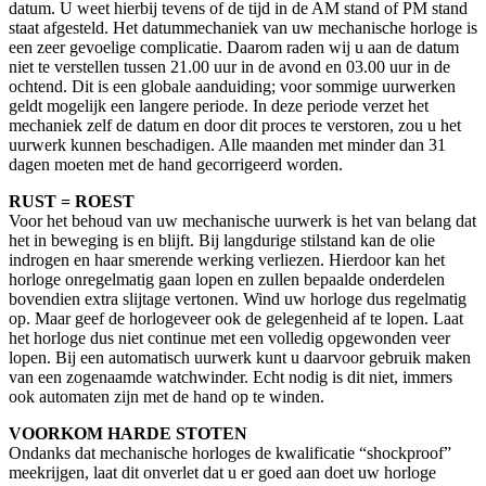
datum. U weet hierbij tevens of de tijd in de AM stand of PM stand
staat afgesteld. Het datummechaniek van uw mechanische horloge is
een zeer gevoelige complicatie. Daarom raden wij u aan de datum
niet te verstellen tussen 21.00 uur in de avond en 03.00 uur in de
ochtend. Dit is een globale aanduiding; voor sommige uurwerken
geldt mogelijk een langere periode. In deze periode verzet het
mechaniek zelf de datum en door dit proces te verstoren, zou u het
uurwerk kunnen beschadigen. Alle maanden met minder dan 31
dagen moeten met de hand gecorrigeerd worden.
RUST = ROEST
Voor het behoud van uw mechanische uurwerk is het van belang dat
het in beweging is en blijft. Bij langdurige stilstand kan de olie
indrogen en haar smerende werking verliezen. Hierdoor kan het
horloge onregelmatig gaan lopen en zullen bepaalde onderdelen
bovendien extra slijtage vertonen. Wind uw horloge dus regelmatig
op. Maar geef de horlogeveer ook de gelegenheid af te lopen. Laat
het horloge dus niet continue met een volledig opgewonden veer
lopen. Bij een automatisch uurwerk kunt u daarvoor gebruik maken
van een zogenaamde watchwinder. Echt nodig is dit niet, immers
ook automaten zijn met de hand op te winden.
VOORKOM HARDE STOTEN
Ondanks dat mechanische horloges de kwalificatie “shockproof”
meekrijgen, laat dit onverlet dat u er goed aan doet uw horloge