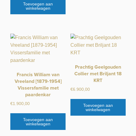
Toevoegen aan
winkelwagen
Prachtig Geelgouden
Collier met Briljant 18
Francis William van
KRT
Vreeland [1879-1954]
Vissersfamilie met
€
6.900,00
paardenkar
€
1.900,00
Toevoegen aan
winkelwagen
Toevoegen aan
winkelwagen