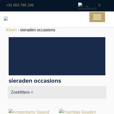
+31 653 785 106
Kleen
- sieraden occasions
sieraden occasions
Zoekfilters +