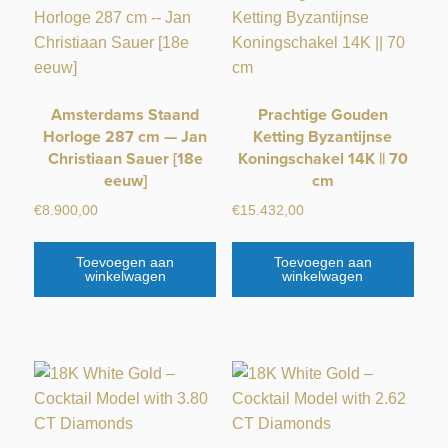
Amsterdams Staand
Prachtige Gouden
Horloge 287 cm — Jan
Ketting Byzantijnse
Christiaan Sauer [18e
Koningschakel 14K || 70
eeuw]
cm
€
8.900,00
€
15.432,00
Toevoegen aan
Toevoegen aan
winkelwagen
winkelwagen