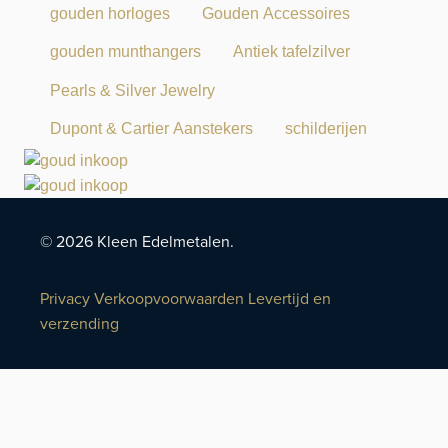
gouden horloges
Gouden Accessoires
gouden munthangers
Antiek tafelzilver
Pearls & Silver Jewelry
Dupont & Cartier Aanstekers
schilderijen
© 2026 Kleen Edelmetalen.
Privacy
Verkoopvoorwaarden
Levertijd en
verzending