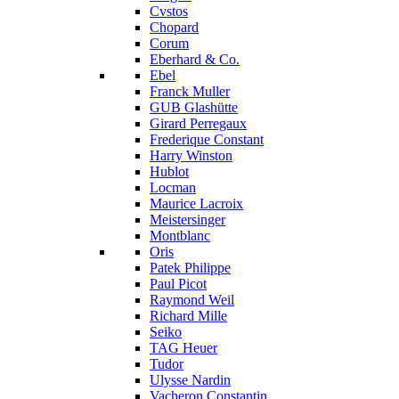
Cvstos
Chopard
Corum
Eberhard & Co.
Ebel
Franck Muller
GUB Glashütte
Girard Perregaux
Frederique Constant
Harry Winston
Hublot
Locman
Maurice Lacroix
Meistersinger
Montblanc
Oris
Patek Philippe
Paul Picot
Raymond Weil
Richard Mille
Seiko
TAG Heuer
Tudor
Ulysse Nardin
Vacheron Constantin