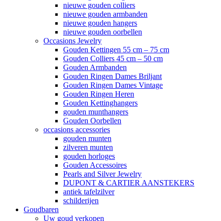
nieuwe gouden colliers
nieuwe gouden armbanden
nieuwe gouden hangers
nieuwe gouden oorbellen
Occasions Jewelry
Gouden Kettingen 55 cm – 75 cm
Gouden Colliers 45 cm – 50 cm
Gouden Armbanden
Gouden Ringen Dames Briljant
Gouden Ringen Dames Vintage
Gouden Ringen Heren
Gouden Kettinghangers
gouden munthangers
Gouden Oorbellen
occasions accessories
gouden munten
zilveren munten
gouden horloges
Gouden Accessoires
Pearls and Silver Jewelry
DUPONT & CARTIER AANSTEKERS
antiek tafelzilver
schilderijen
Goudbaren
Uw goud verkopen