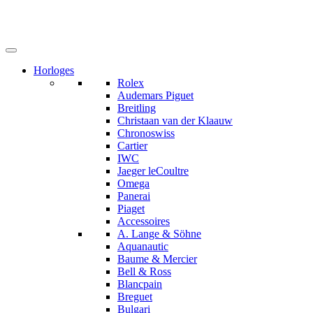
Horloges
Rolex
Audemars Piguet
Breitling
Christaan van der Klaauw
Chronoswiss
Cartier
IWC
Jaeger leCoultre
Omega
Panerai
Piaget
Accessoires
A. Lange & Söhne
Aquanautic
Baume & Mercier
Bell & Ross
Blancpain
Breguet
Bulgari