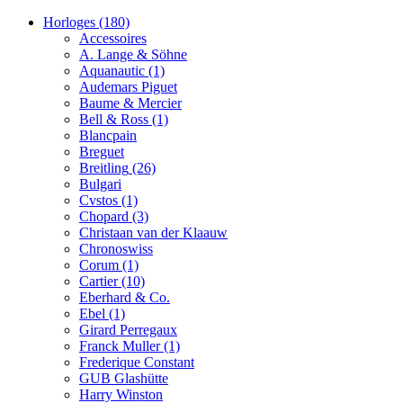
Horloges
(180)
Accessoires
A. Lange & Söhne
Aquanautic
(1)
Audemars Piguet
Baume & Mercier
Bell & Ross
(1)
Blancpain
Breguet
Breitling
(26)
Bulgari
Cvstos
(1)
Chopard
(3)
Christaan van der Klaauw
Chronoswiss
Corum
(1)
Cartier
(10)
Eberhard & Co.
Ebel
(1)
Girard Perregaux
Franck Muller
(1)
Frederique Constant
GUB Glashütte
Harry Winston