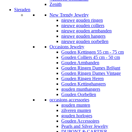
Zenith
Sieraden
New Trendy Jewelry
nieuwe gouden ringen
nieuwe gouden colliers
nieuwe gouden armbanden
nieuwe gouden hangers
nieuwe gouden oorbellen
Occasions Jewelry
Gouden Kettingen 55 cm - 75 cm
Gouden Colliers 45 cm - 50 cm
Gouden Armbanden
Gouden Ringen Dames Briljant
Gouden Ringen Dames Vintage
Gouden Ringen Heren
Gouden Kettinghangers
gouden munthangers
Gouden Oorbellen
occasions accessories
gouden munten
zilveren munten
gouden horloges
Gouden Accessoires
Pearls and Silver Jewelry
DUPONT & CARTIER