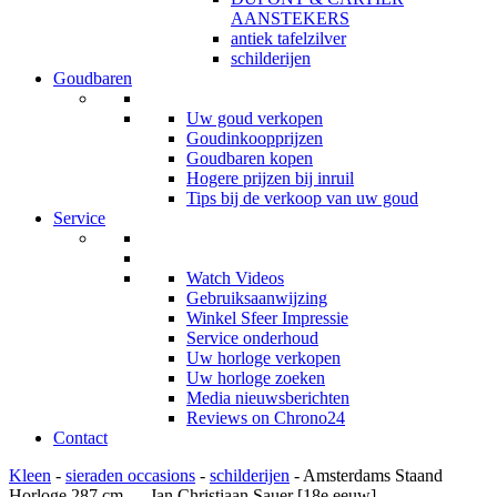
AANSTEKERS
antiek tafelzilver
schilderijen
Goudbaren
Uw goud verkopen
Goudinkoopprijzen
Goudbaren kopen
Hogere prijzen bij inruil
Tips bij de verkoop van uw goud
Service
Watch Videos
Gebruiksaanwijzing
Winkel Sfeer Impressie
Service onderhoud
Uw horloge verkopen
Uw horloge zoeken
Media nieuwsberichten
Reviews on Chrono24
Contact
Kleen
-
sieraden occasions
-
schilderijen
- Amsterdams Staand
Horloge 287 cm — Jan Christiaan Sauer [18e eeuw]