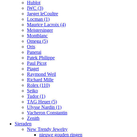
Hublot
IWC
(3)
Jaeger leCoultre
Locman
(1)
Maurice Lacroix
(4)
Meistersinger
Montblanc
Omega
(5)
Oris
Panerai
Patek Philippe
Paul Picot
Piaget
Raymond Weil
Richard Mille
Rolex
(110)
Seiko
Tudor
(1)
TAG Heuer
(5)
Ulysse Nardin
(1)
Vacheron Constantin
Zenith
Sieraden
New Trendy Jewelry
nieuwe gouden ringen