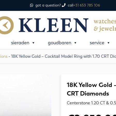
got a question?
call
+31 653 785 106
sieraden
goudbaren
service
ions
- 18K Yellow Gold – Cocktail Model Ring with 1.70 CRT D
18K Yellow Gold 
CRT Diamonds
Centerstone 1.20 CT & 0