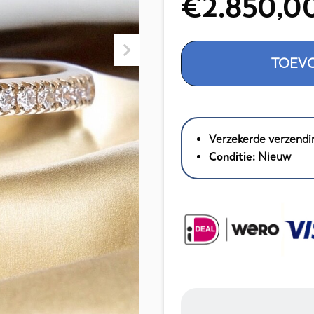
€
2.850,0
18K
TOEV
Yellow
Gold
-
Cocktail
Model
Verzekerde verzendi
Ring
Conditie:
Nieuw
with
1.70
CRT
Diamonds
aantal