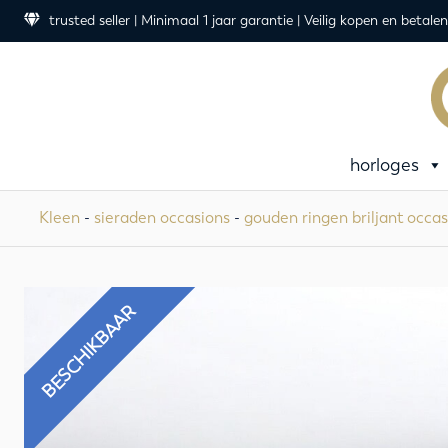
trusted seller | Minimaal 1 jaar garantie | Veilig kopen en betalen
horloges
Kleen
-
sieraden occasions
-
gouden ringen briljant occas
BESCHIKBAAR