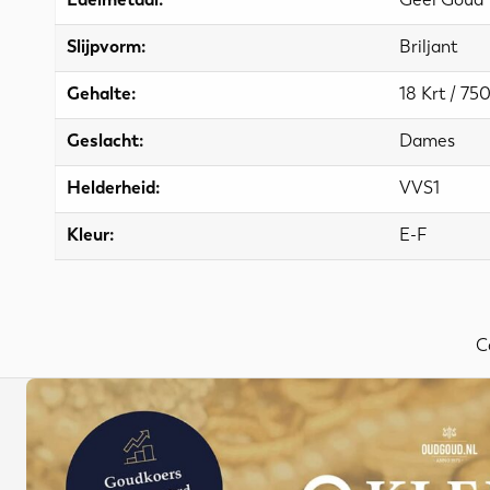
Slijpvorm:
Briljant
Gehalte:
18 Krt / 75
Geslacht:
Dames
Helderheid:
VVS1
Kleur:
E-F
C