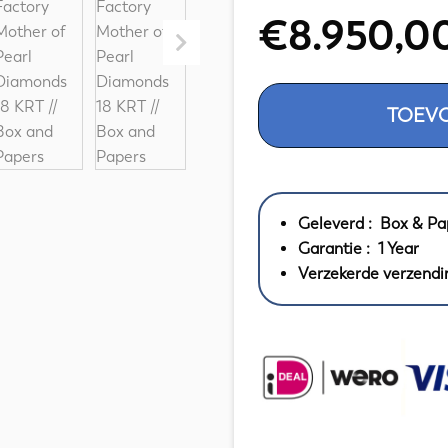
€
8.950,0
1035
TOEV
Cartier
Pasha
C
Yellow
Gold
Geleverd : Box & Pa
Factory
Garantie : 1 Year
Mother
Verzekerde verzendi
of
Pearl
Diamonds
18
KRT
//
Box