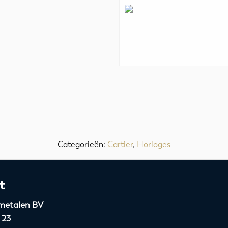
Categorieën:
Cartier
,
Horloges
t
metalen BV
 23