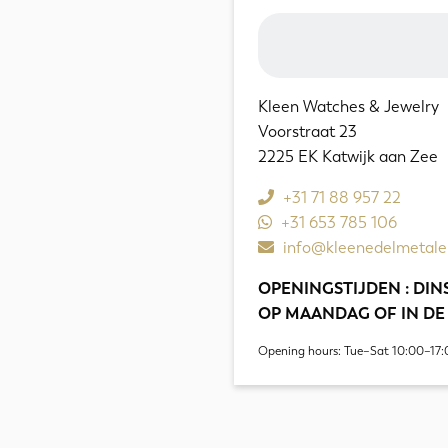
and
Papers
aantal
Kleen Watches & Jewelry
Voorstraat 23
2225 EK Katwijk aan Zee
+31 71 88 957 22
+31 653 785 106
info@kleenedelmetale
OPENINGSTIJDEN : DINS
OP MAANDAG OF IN DE
Opening hours: Tue–Sat 10:00–17: