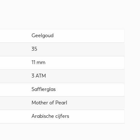
Geelgoud
35
11 mm
3 ATM
Saffierglas
Mother of Pearl
Arabische cijfers