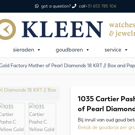
got a question?
call
+31 653 785 106
sieraden
goudbaren
service
 Gold Factory Mother of Pearl Diamonds 18 KRT // Box and Pap
1035 Cartier Pas
of Pearl Diamond
Bij inruil van oud goud be
Bekijk de goudprijs per g