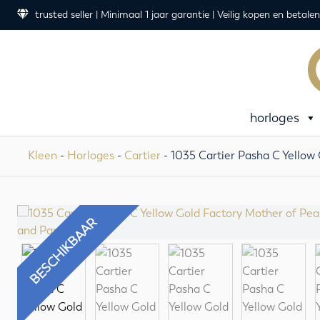
trusted seller | Minimaal 1 jaar garantie | Veilig kopen en betalen
horloges
Kleen
-
Horloges
-
Cartier
- 1035 Cartier Pasha C Yellow
BESCHIKBAAR