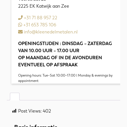
2225 EK Katwijk aan Zee
aantal
+31 71 88 957 22
+31 653 785 106
info@kleenedelmetalen.nl
OPENINGSTIJDEN : DINSDAG – ZATERDAG
VAN 10.00 UUR – 17.00 UUR
OP MAANDAG OF IN DE AVONDUREN
EVENTUEEL OP AFSPRAAK
Opening hours: Tue–Sat 10:00–17:00 | Monday & evenings by
appointment
Post Views:
402