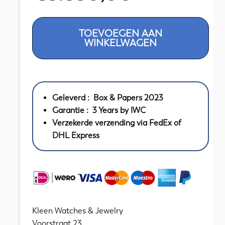
388102
TOEVOEGEN AAN
IWC
WINKELWAGEN
Pilot
Day-
Date
Chronograph
Geleverd : Box & Papers 2023
Pilotstrap
Garantie : 3 Years by IWC
Steel
Verzekerde verzending via FedEx of
Navy
DHL Express
Blue
Dial
41
mm
//
Full
Kleen Watches & Jewelry
Set
Voorstraat 23
2023