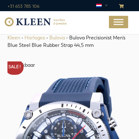
+31 653 785 106
Kleen
-
Horloges
-
Bulova
- Bulova Precisionist Men’s
Blue Steel Blue Rubber Strap 44,5 mm
Beschikbaar
SALE !