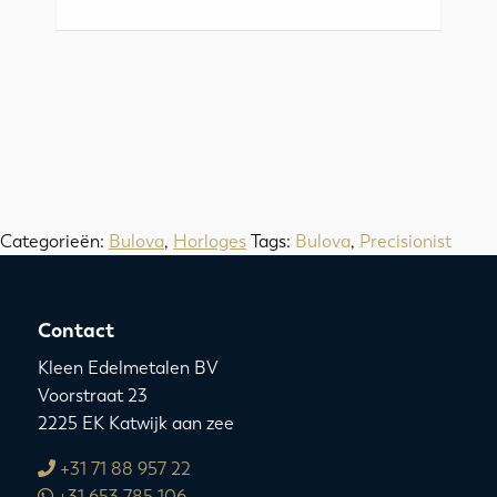
Categorieën:
Bulova
,
Horloges
Tags:
Bulova
,
Precisionist
Contact
Kleen Edelmetalen BV
Voorstraat 23
2225 EK Katwijk aan zee
+31 71 88 957 22
+31 653 785 106