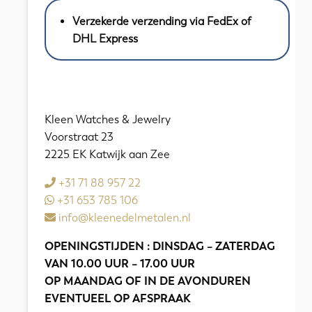
Blue
Verzekerde verzending via FedEx of
Rubber
DHL Express
Strap
44,5
mm
aantal
Kleen Watches & Jewelry
Voorstraat 23
2225 EK Katwijk aan Zee
+31 71 88 957 22
+31 653 785 106
info@kleenedelmetalen.nl
OPENINGSTIJDEN : DINSDAG – ZATERDAG
VAN 10.00 UUR – 17.00 UUR
OP MAANDAG OF IN DE AVONDUREN
EVENTUEEL OP AFSPRAAK