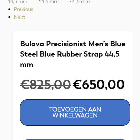
Previous
Next
Bulova Precisionist Men’s Blue
Steel Blue Rubber Strap 44,5
mm
Oorspronkelijke
Huidig
€
825,00
€
650,00
prijs
prijs
was:
is:
€825,00.
€650,
Bulova
TOEVOEGEN AAN
Precisionist
WINKELWAGEN
Men's
Blue
Steel