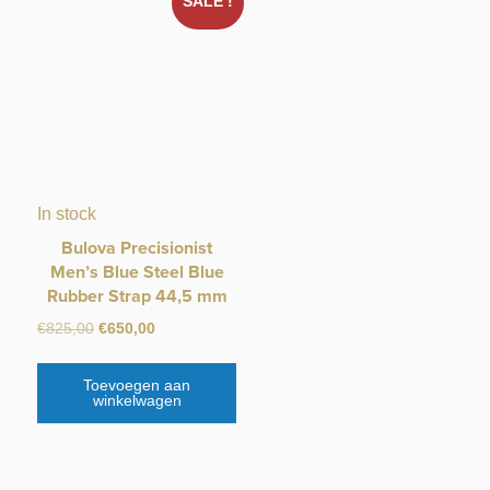
SALE !
In stock
Bulova Precisionist
Men’s Blue Steel Blue
Rubber Strap 44,5 mm
Oorspronkelijke
Huidige
€
825,00
€
650,00
prijs
prijs
was:
is:
Toevoegen aan
€825,00.
€650,00.
winkelwagen