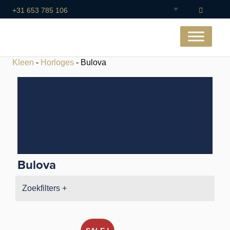
+31 653 785 106
Kleen
-
Horloges
- Bulova
Bulova
Zoekfilters +