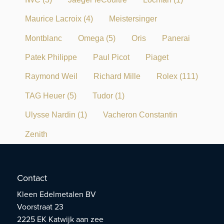
Maurice Lacroix
(4)
Meistersinger
Montblanc
Omega
(5)
Oris
Panerai
Patek Philippe
Paul Picot
Piaget
Raymond Weil
Richard Mille
Rolex
(111)
TAG Heuer
(5)
Tudor
(1)
Ulysse Nardin
(1)
Vacheron Constantin
Zenith
Contact
Kleen Edelmetalen BV
Voorstraat 23
2225 EK Katwijk aan zee