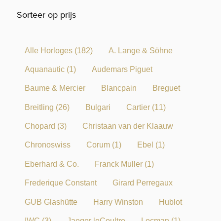
Sorteer op prijs
Alle Horloges
(182)
A. Lange & Söhne
Aquanautic
(1)
Audemars Piguet
Baume & Mercier
Blancpain
Breguet
Breitling
(26)
Bulgari
Cartier
(11)
Chopard
(3)
Christaan van der Klaauw
Chronoswiss
Corum
(1)
Ebel
(1)
Eberhard & Co.
Franck Muller
(1)
Frederique Constant
Girard Perregaux
GUB Glashütte
Harry Winston
Hublot
IWC
(3)
Jaeger leCoultre
Locman
(1)