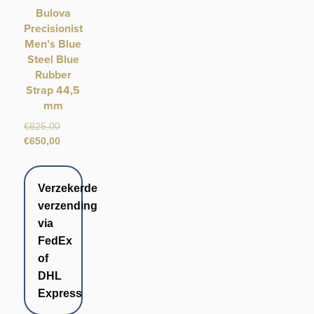
Bulova
Precisionist
Men’s Blue
Steel Blue
Rubber
Strap 44,5
mm
Oorspronkelijke
€
825,00
prijs
Huidige
€
650,00
was:
prijs
€825,00.
is:
€650,00.
Verzekerde
verzending
via
FedEx
of
DHL
Express