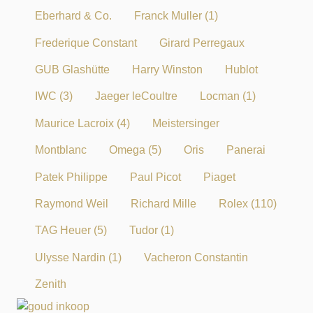
Eberhard & Co.
Franck Muller
(1)
Frederique Constant
Girard Perregaux
GUB Glashütte
Harry Winston
Hublot
IWC
(3)
Jaeger leCoultre
Locman
(1)
Maurice Lacroix
(4)
Meistersinger
Montblanc
Omega
(5)
Oris
Panerai
Patek Philippe
Paul Picot
Piaget
Raymond Weil
Richard Mille
Rolex
(110)
TAG Heuer
(5)
Tudor
(1)
Ulysse Nardin
(1)
Vacheron Constantin
Zenith