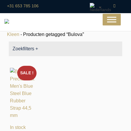
+31 653 785 106
Kleen
- Producten getagged “Bulova”
Zoekfilters +
SALE !
In stock