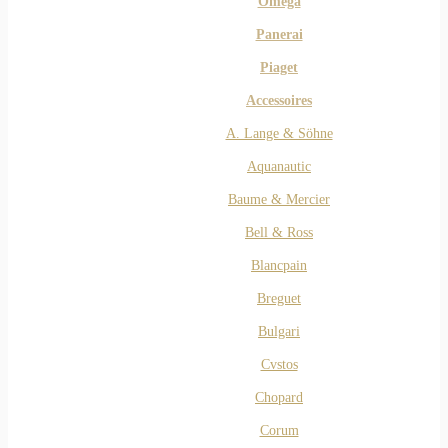
Omega
Panerai
Piaget
Accessoires
A. Lange & Söhne
Aquanautic
Baume & Mercier
Bell & Ross
Blancpain
Breguet
Bulgari
Cvstos
Chopard
Corum