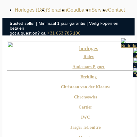
Horloges
(180)
Sieraden
Goudbaren
Service
Contact
trusted seller | Minimaal 1 jaar garantie | Veilig kopen en
betalen
got a question?
call
+31 653 785 106
horloges
Rolex
Audemars Piguet
Breitling
Christaan van der Klaauw
Chronoswiss
Cartier
IWC
Jaeger leCoultre