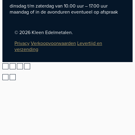
dinsdag t/m zaterdag van 10.00 uur – 17.00 uur
maandag of in de avonduren eventueel op afspraak
© 2026 Kleen Edelmetalen.
Privacy
Verkoopvoorwaarden
Levertijd en
verzending