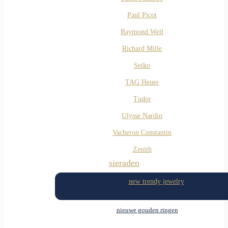
Paul Picot
Raymond Weil
Richard Mille
Seiko
TAG Heuer
Tudor
Ulysse Nardin
Vacheron Constantin
Zenith
sieraden
new trendy jewelry
nieuwe gouden ringen