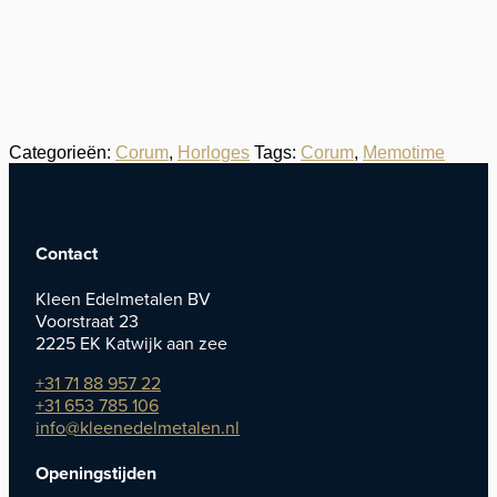
Categorieën:
Corum
,
Horloges
Tags:
Corum
,
Memotime
Contact
Kleen Edelmetalen BV
Voorstraat 23
2225 EK Katwijk aan zee
+31 71 88 957 22
+31 653 785 106
info@kleenedelmetalen.nl
Openingstijden