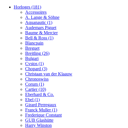
Horloges
(181)
Accessoires
A. Lange & Söhne
Aquanautic
(1)
Audemars Piguet
Baume & Mercier
Bell & Ross
(1)
Blancpain
Breguet
Breitling
(26)
Bulgari
Cvstos
(1)
Chopard
(3)
Christaan van der Klaauw
Chronoswiss
Corum
(1)
Cartier
(10)
Eberhard & Co.
Ebel
(1)
Girard Perregaux
Franck Muller
(1)
Frederique Constant
GUB Glashütte
Harry Winston