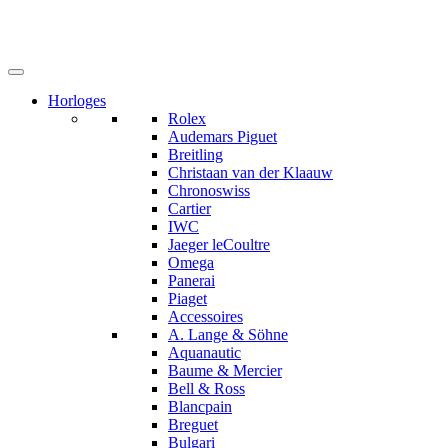
Horloges
Rolex
Audemars Piguet
Breitling
Christaan van der Klaauw
Chronoswiss
Cartier
IWC
Jaeger leCoultre
Omega
Panerai
Piaget
Accessoires
A. Lange & Söhne
Aquanautic
Baume & Mercier
Bell & Ross
Blancpain
Breguet
Bulgari