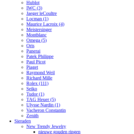
Hublot
IWC
(3)
Jaeger leCoultre
Locman
(1)
Maurice Lacroix
(4)
Meistersinger
Montblanc
Omega
(5)
Oris
Panerai
Patek Philippe
Paul Picot
Piaget
Raymond Weil
Richard Mille
Rolex
(111)
Seiko
Tudor
(1)
TAG Heuer
(5)
Ulysse Nardin
(1)
Vacheron Constantin
Zenith
Sieraden
New Trendy Jewelry
nieuwe gouden ringen