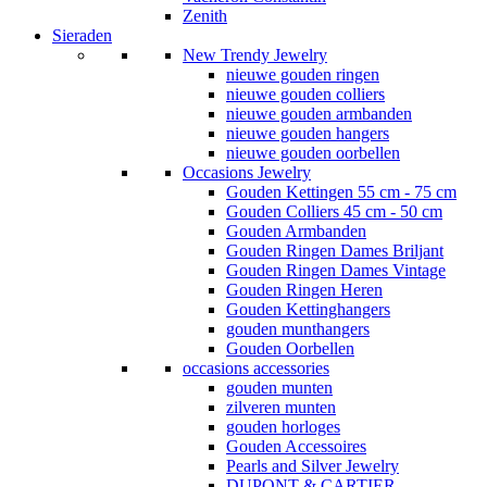
Zenith
Sieraden
New Trendy Jewelry
nieuwe gouden ringen
nieuwe gouden colliers
nieuwe gouden armbanden
nieuwe gouden hangers
nieuwe gouden oorbellen
Occasions Jewelry
Gouden Kettingen 55 cm - 75 cm
Gouden Colliers 45 cm - 50 cm
Gouden Armbanden
Gouden Ringen Dames Briljant
Gouden Ringen Dames Vintage
Gouden Ringen Heren
Gouden Kettinghangers
gouden munthangers
Gouden Oorbellen
occasions accessories
gouden munten
zilveren munten
gouden horloges
Gouden Accessoires
Pearls and Silver Jewelry
DUPONT & CARTIER