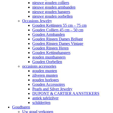
nieuwe gouden colliers
nieuwe gouden armbanden
nieuwe gouden hangers
nieuwe gouden oorbellen
Occasions Jewelry
Gouden Kettingen 55 cm – 75 cm
Gouden Colliers 45 cm – 50 cm
Gouden Armbanden
Gouden Ringen Dames Briljant
Gouden Ringen Dames Vintage
Gouden Ringen Heren
Gouden Kettinghangers
gouden munthangers
Gouden Oorbellen
occasions accessories
gouden munten
zilveren munten
gouden horloges
Gouden Accessoires
Pearls and Silver Jewelry
DUPONT & CARTIER AANSTEKERS
antiek tafelzilver
schilderijen
Goudbaren
Uw goud verkopen