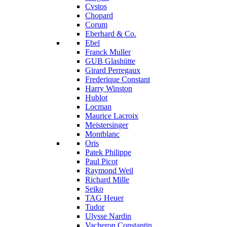
Cvstos
Chopard
Corum
Eberhard & Co.
Ebel
Franck Muller
GUB Glashütte
Girard Perregaux
Frederique Constant
Harry Winston
Hublot
Locman
Maurice Lacroix
Meistersinger
Montblanc
Oris
Patek Philippe
Paul Picot
Raymond Weil
Richard Mille
Seiko
TAG Heuer
Tudor
Ulysse Nardin
Vacheron Constantin