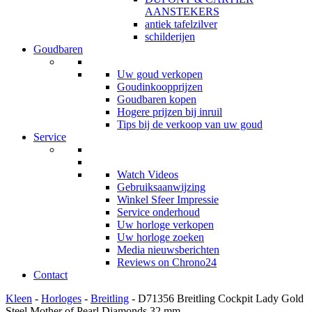
AANSTEKERS
antiek tafelzilver
schilderijen
Goudbaren
Uw goud verkopen
Goudinkoopprijzen
Goudbaren kopen
Hogere prijzen bij inruil
Tips bij de verkoop van uw goud
Service
Watch Videos
Gebruiksaanwijzing
Winkel Sfeer Impressie
Service onderhoud
Uw horloge verkopen
Uw horloge zoeken
Media nieuwsberichten
Reviews on Chrono24
Contact
Kleen
-
Horloges
-
Breitling
- D71356 Breitling Cockpit Lady Gold
Steel Mother of Pearl Diamonds 32 mm