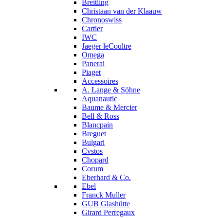
Breitling
Christaan van der Klaauw
Chronoswiss
Cartier
IWC
Jaeger leCoultre
Omega
Panerai
Piaget
Accessoires
A. Lange & Söhne
Aquanautic
Baume & Mercier
Bell & Ross
Blancpain
Breguet
Bulgari
Cvstos
Chopard
Corum
Eberhard & Co.
Ebel
Franck Muller
GUB Glashütte
Girard Perregaux