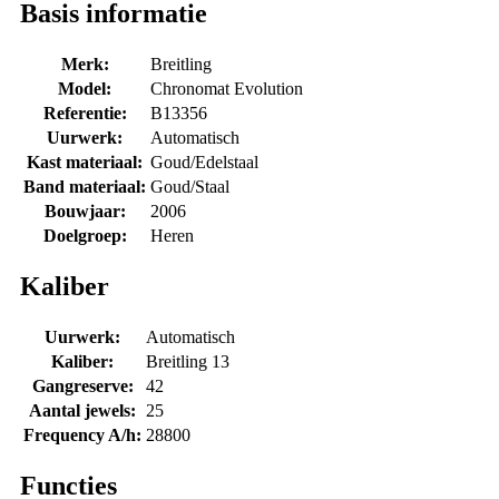
Basis informatie
Merk:
Breitling
Model:
Chronomat Evolution
Referentie:
B13356
Uurwerk:
Automatisch
Kast materiaal:
Goud/Edelstaal
Band materiaal:
Goud/Staal
Bouwjaar:
2006
Doelgroep:
Heren
Kaliber
Uurwerk:
Automatisch
Kaliber:
Breitling 13
Gangreserve:
42
Aantal jewels:
25
Frequency A/h:
28800
Functies