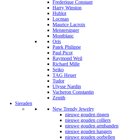
Frederique Constant
Harry Winston
Hublot
Locman
Maurice Lacroix
Meistersinger
Montblanc
Oris
Patek Philippe
Paul Picot
Raymond Weil
Richard Mille
Seiko
TAG Heuer
Tudor
Ulysse Nardin
Vacheron Constantin
Zenith
Sieraden
New Trendy Jewelry
nieuwe gouden ringen
nieuwe gouden colliers
nieuwe gouden armbanden
nieuwe gouden hangers
nieuwe gouden oorbellen