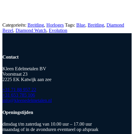
Categorieën:
Breitling
,
Horloges
Tags:
Blue
,
Breitling
,
Diamond
Bezel
,
Diamond Watch
,
Evolution
Contact
Kleen Edelmetalen BV
Voorstraat 23
2225 EK Katwijk aan zee
+31 71 88 957 22
+31 653 785 106
info@kleenedelmetalen.nl
Openingstijden
dinsdag t/m zaterdag van 10.00 uur – 17.00 uur
maandag of in de avonduren eventueel op afspraak