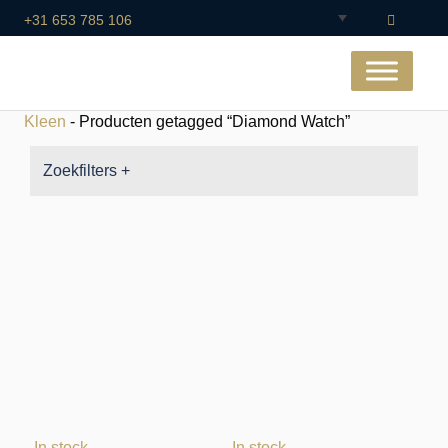
+31 653 785 106
Kleen
- Producten getagged “Diamond Watch”
Zoekfilters +
In stock
In stock