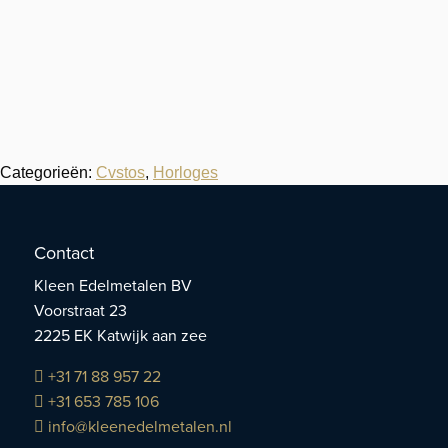
Categorieën:
Cvstos
,
Horloges
Contact
Kleen Edelmetalen BV
Voorstraat 23
2225 EK Katwijk aan zee
+31 71 88 957 22
+31 653 785 106
info@kleenedelmetalen.nl