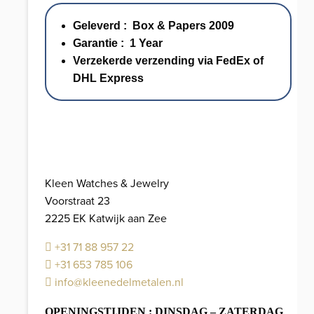
Strap
Geleverd : Box & Papers 2009
50
Garantie : 1 Year
mm
Verzekerde verzending via FedEx of
//
DHL Express
Full
Set
2009
aantal
Kleen Watches & Jewelry
Voorstraat 23
2225 EK Katwijk aan Zee
+31 71 88 957 22
+31 653 785 106
info@kleenedelmetalen.nl
OPENINGSTIJDEN : DINSDAG – ZATERDAG