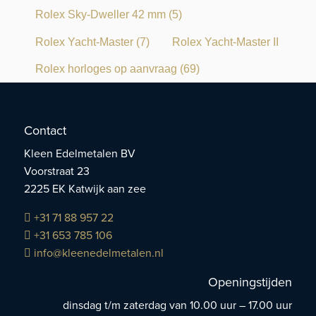
Rolex Sky-Dweller 42 mm
(5)
Rolex Yacht-Master
(7)
Rolex Yacht-Master II
Rolex horloges op aanvraag
(69)
Contact
Kleen Edelmetalen BV
Voorstraat 23
2225 EK Katwijk aan zee
+31 71 88 957 22
+31 653 785 106
info@kleenedelmetalen.nl
Openingstijden
dinsdag t/m zaterdag van 10.00 uur – 17.00 uur