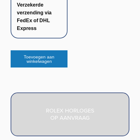
Verzekerde
verzending via
FedEx of DHL
Express
Toevoegen aan
winkelwagen
ROLEX HORLOGES
OP AANVRAAG