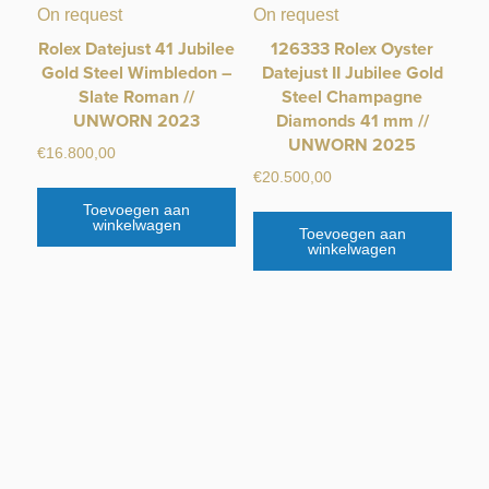
On request
On request
Rolex Datejust 41 Jubilee
126333 Rolex Oyster
Gold Steel Wimbledon –
Datejust II Jubilee Gold
Slate Roman //
Steel Champagne
UNWORN 2023
Diamonds 41 mm //
UNWORN 2025
€
16.800,00
€
20.500,00
Toevoegen aan
winkelwagen
Toevoegen aan
winkelwagen