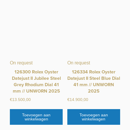
On request
On request
126300 Rolex Oyster
126334 Rolex Oyster
Datejust II Jubilee Steel
Datejust II Steel Blue Dial
Grey Rhodium Dial 41
41 mm // UNWORN
mm // UNWORN 2025
2025
€
13.500,00
€
14.900,00
Toevoegen aan
Toevoegen aan
winkelwagen
winkelwagen