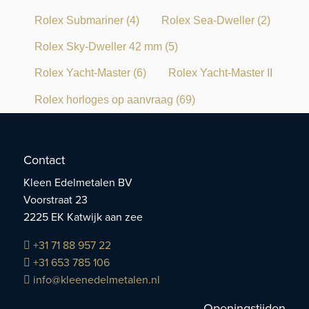
Rolex Submariner
(4)
Rolex Sea-Dweller
(2)
Rolex Sky-Dweller 42 mm
(5)
Rolex Yacht-Master
(6)
Rolex Yacht-Master II
Rolex horloges op aanvraag
(69)
Contact
Kleen Edelmetalen BV
Voorstraat 23
2225 EK Katwijk aan zee
+31 71 88 957 22
+31 653 785 106
info@kleenedelmetalen.nl
Openingstijden