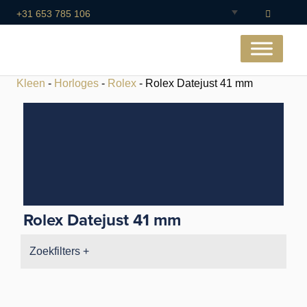
+31 653 785 106
Kleen
-
Horloges
-
Rolex
- Rolex Datejust 41 mm
Rolex Datejust 41 mm
Zoekfilters +