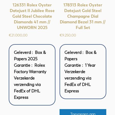
126331 Rolex Oyster
178313 Rolex Oyster
Datejust II Jubilee Rose
Datejust Gold Steel
Gold Steel Chocolate
Champagne Dial
Diamonds 41 mm //
Diamond Bezel 31 mm //
UNWORN 2025
Full Set
€
21.000,00
€
9.250,00
Geleverd : Box &
Geleverd : Box &
Papers 2025
Papers
Garantie : Rolex
Garantie : 1 Year
Factory Warranty
Verzekerde
Verzekerde
verzending via
verzending via
FedEx of DHL
FedEx of DHL
Express
Express
Toevoegen aan