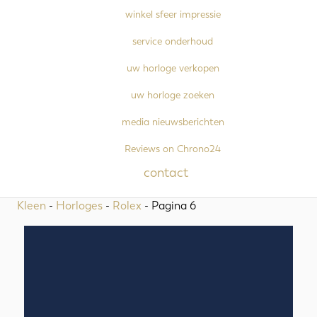
winkel sfeer impressie
service onderhoud
uw horloge verkopen
uw horloge zoeken
media nieuwsberichten
Reviews on Chrono24
contact
Kleen
-
Horloges
-
Rolex
- Pagina 6