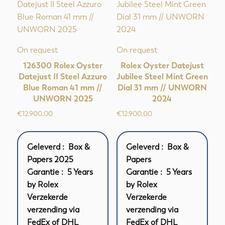
On request
On request
126300 Rolex Oyster
Rolex Oyster Datejust
Datejust II Steel Azzuro
Jubilee Steel Mint Green
Blue Roman 41 mm //
Dial 31 mm // UNWORN
UNWORN 2025
2024
€
12.900,00
€
12.900,00
Geleverd : Box &
Geleverd : Box &
Papers 2025
Papers
Garantie : 5 Years
Garantie : 5 Years
by Rolex
by Rolex
Verzekerde
Verzekerde
verzending via
verzending via
FedEx of DHL
FedEx of DHL