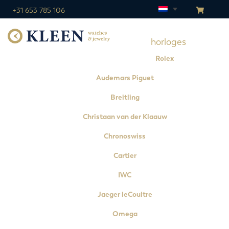
+31 653 785 106
horloges
Rolex
Audemars Piguet
Breitling
Christaan van der Klaauw
Chronoswiss
Cartier
IWC
Jaeger leCoultre
Omega