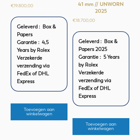
41 mm // UNWORN
€
19.800,00
2025
€
18.700,00
Geleverd : Box &
Papers
Geleverd : Box &
Garantie : 4,5
Papers 2025
Years by Rolex
Garantie : 5 Years
Verzekerde
by Rolex
verzending via
Verzekerde
FedEx of DHL
verzending via
Express
FedEx of DHL
Express
Toevoegen aan
winkelwagen
Toevoegen aan
winkelwagen