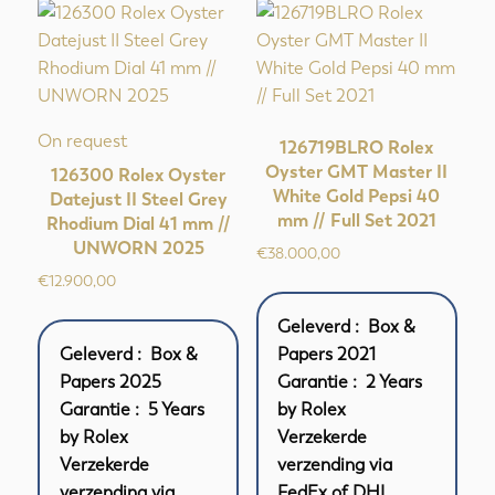
On request
126719BLRO Rolex
Oyster GMT Master II
126300 Rolex Oyster
White Gold Pepsi 40
Datejust II Steel Grey
mm // Full Set 2021
Rhodium Dial 41 mm //
UNWORN 2025
€
38.000,00
€
12.900,00
Geleverd : Box &
Geleverd : Box &
Papers 2021
Papers 2025
Garantie : 2 Years
Garantie : 5 Years
by Rolex
by Rolex
Verzekerde
Verzekerde
verzending via
verzending via
FedEx of DHL