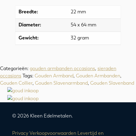
Breedte:
22 mm
Diameter:
54 x 64 mm
Gewicht:
32 gram
Categorieën:
gouden armbanden occasions
,
sieraden
occasions
Tags:
Gouden Armband
,
Gouden Armbanden
,
Gouden Collier
,
Gouden Slavenarmband
,
Gouden Slavenband
© 2026 Kleen Edelmetalen.
Privacy
Verkoopvoorwaarden
Levertijd en