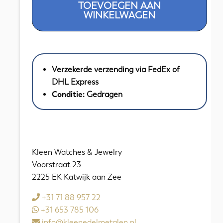
TOEVOEGEN AAN
Ovale
WINKELWAGEN
Brede
Geel
Gouden
Armband
Verzekerde verzending via FedEx of
18
DHL Express
KRT
Conditie:
Gedragen
//
diam
64
x
54
Kleen Watches & Jewelry
mm
Voorstraat 23
aantal
2225 EK Katwijk aan Zee
+31 71 88 957 22
+31 653 785 106
info@kleenedelmetalen.nl