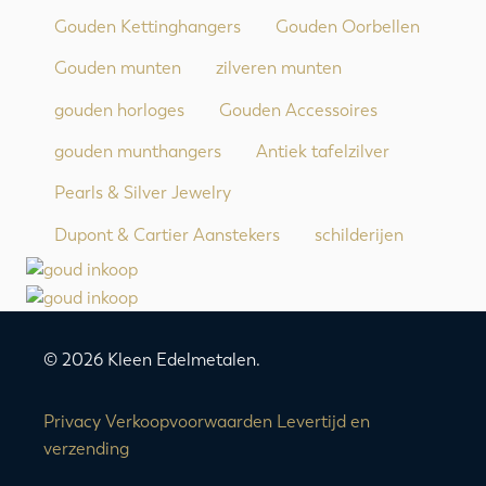
Gouden Kettinghangers
Gouden Oorbellen
Gouden munten
zilveren munten
gouden horloges
Gouden Accessoires
gouden munthangers
Antiek tafelzilver
Pearls & Silver Jewelry
Dupont & Cartier Aanstekers
schilderijen
© 2026 Kleen Edelmetalen.
Privacy
Verkoopvoorwaarden
Levertijd en
verzending