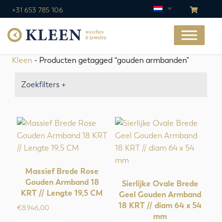
+31 653 785 106
Kleen
- Producten getagged “gouden armbanden”
Zoekfilters +
Massief Brede Rose
Gouden Armband 18
Sierlijke Ovale Brede
KRT // Lengte 19,5 CM
Geel Gouden Armband
18 KRT // diam 64 x 54
€
8.946,00
mm