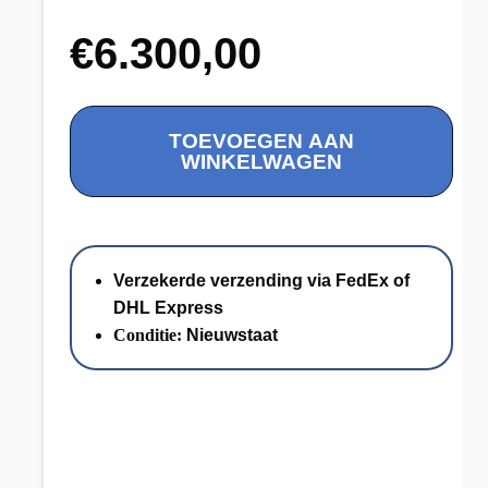
€
6.300,00
Mooie
TOEVOEGEN AAN
Bicolor
WINKELWAGEN
Gouden
Ketting
Fantasieschakel
14
Verzekerde verzending via FedEx of
KRT
DHL Express
//
Conditie:
Nieuwstaat
Lengte
62
CM
aantal