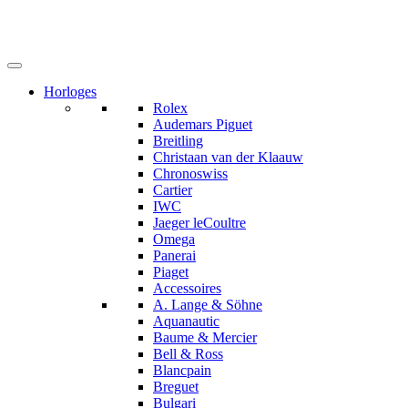
Horloges
Rolex
Audemars Piguet
Breitling
Christaan van der Klaauw
Chronoswiss
Cartier
IWC
Jaeger leCoultre
Omega
Panerai
Piaget
Accessoires
A. Lange & Söhne
Aquanautic
Baume & Mercier
Bell & Ross
Blancpain
Breguet
Bulgari