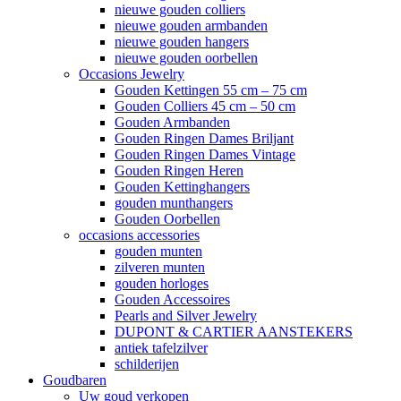
nieuwe gouden colliers
nieuwe gouden armbanden
nieuwe gouden hangers
nieuwe gouden oorbellen
Occasions Jewelry
Gouden Kettingen 55 cm – 75 cm
Gouden Colliers 45 cm – 50 cm
Gouden Armbanden
Gouden Ringen Dames Briljant
Gouden Ringen Dames Vintage
Gouden Ringen Heren
Gouden Kettinghangers
gouden munthangers
Gouden Oorbellen
occasions accessories
gouden munten
zilveren munten
gouden horloges
Gouden Accessoires
Pearls and Silver Jewelry
DUPONT & CARTIER AANSTEKERS
antiek tafelzilver
schilderijen
Goudbaren
Uw goud verkopen