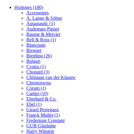
Horloges
(180)
Accessoires
A. Lange & Söhne
Aquanautic
(1)
Audemars Piguet
Baume & Mercier
Bell & Ross
(1)
Blancpain
Breguet
Breitling
(26)
Bulgari
Cvstos
(1)
Chopard
(3)
Christaan van der Klaauw
Chronoswiss
Corum
(1)
Cartier
(10)
Eberhard & Co.
Ebel
(1)
Girard Perregaux
Franck Muller
(1)
Frederique Constant
GUB Glashütte
Harry Winston