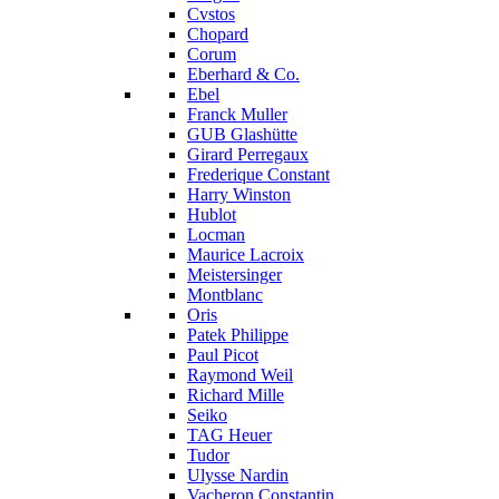
Cvstos
Chopard
Corum
Eberhard & Co.
Ebel
Franck Muller
GUB Glashütte
Girard Perregaux
Frederique Constant
Harry Winston
Hublot
Locman
Maurice Lacroix
Meistersinger
Montblanc
Oris
Patek Philippe
Paul Picot
Raymond Weil
Richard Mille
Seiko
TAG Heuer
Tudor
Ulysse Nardin
Vacheron Constantin