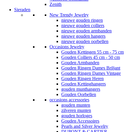
Zenith
Sieraden
New Trendy Jewelry
nieuwe gouden ringen
nieuwe gouden colliers
nieuwe gouden armbanden
nieuwe gouden hangers
nieuwe gouden oorbellen
Occasions Jewelry
Gouden Kettingen 55 cm - 75 cm
Gouden Colliers 45 cm - 50 cm
Gouden Armbanden
Gouden Ringen Dames Briljant
Gouden Ringen Dames Vintage
Gouden Ringen Heren
Gouden Kettinghangers
gouden munthangers
Gouden Oorbellen
occasions accessories
gouden munten
zilveren munten
gouden horloges
Gouden Accessoires
Pearls and Silver Jewelry
DUPONT & CARTIER