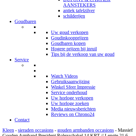
AANSTEKERS
antiek tafelzilver
schilderijen
Goudbaren
Uw goud verkopen
Goudinkoopprijzen
Goudbaren kopen
Hogere prijzen bij inruil
Tips bij de verkoop van uw goud
Service
Watch Videos
Gebruiksaanwijzing
Winkel Sfeer Impressie
Service onderhoud
Uw horloge verkopen
Uw horloge zoeken
Media nieuwsberichten
Reviews on Chrono24
Contact
Kleen
-
sieraden occasions
-
gouden armbanden occasions
- Massief
Gouden Armband President Rolexschakel 14 KRT // Lengte 21,6