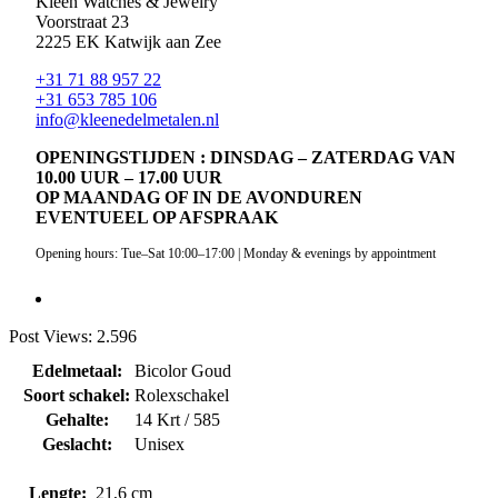
Kleen Watches & Jewelry
Voorstraat 23
2225 EK Katwijk aan Zee
+31 71 88 957 22
+31 653 785 106
info@kleenedelmetalen.nl
OPENINGSTIJDEN : DINSDAG – ZATERDAG VAN
10.00 UUR – 17.00 UUR
OP MAANDAG OF IN DE AVONDUREN
EVENTUEEL OP AFSPRAAK
Opening hours: Tue–Sat 10:00–17:00 | Monday & evenings by appointment
Post Views:
2.596
Edelmetaal:
Bicolor Goud
Soort schakel:
Rolexschakel
Gehalte:
14 Krt / 585
Geslacht:
Unisex
Lengte:
21,6 cm