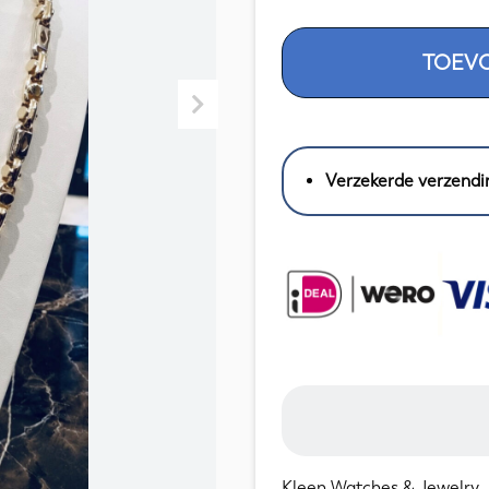
Gouden
TOEV
Ketting
Fantasieschakel
Bicolor
14
KRT
Verzekerde verzendi
//
62
CM
aantal
Kleen Watches & Jewelry