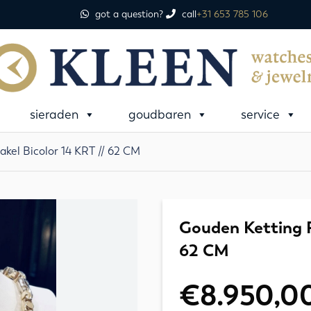
got a question?
call
+31 653 785 106
sieraden
goudbaren
service
kel Bicolor 14 KRT // 62 CM
Gouden Ketting F
62 CM
€
8.950,0