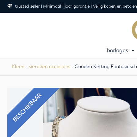
trusted seller | Minimaal 1 jaar garantie | Veilig kopen en betalen
horloges
Kleen
-
sieraden occasions
- Gouden Ketting Fantasiescha
BESCHIKBAAR