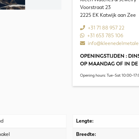
Voorstraat 23
2225 EK Katwijk aan Zee
+31 71 88 957 22
+31 653 785 106
info@kleenedelmetale
OPENINGSTIJDEN : DINS
OP MAANDAG OF IN DE
Opening hours: Tue–Sat 10:00–17:
ud
Lengte:
hakel
Breedte: