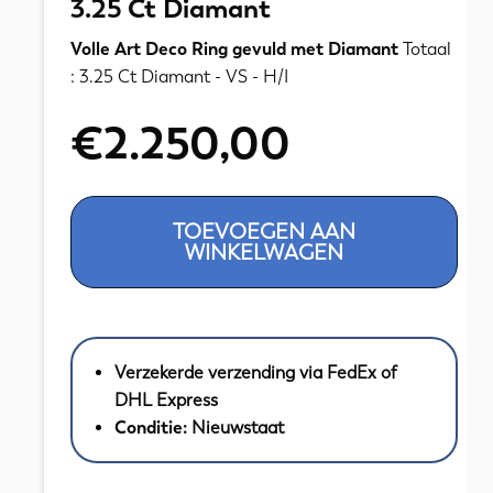
3.25 Ct Diamant
Volle Art Deco Ring gevuld met Diamant
Totaal
: 3.25 Ct Diamant - VS - H/I
€
2.250,00
14K
TOEVOEGEN AAN
Gouden
WINKELWAGEN
Art
Deco
Ring
met
Verzekerde verzending via FedEx of
3.25
DHL Express
Ct
Conditie:
Nieuwstaat
Diamant
aantal