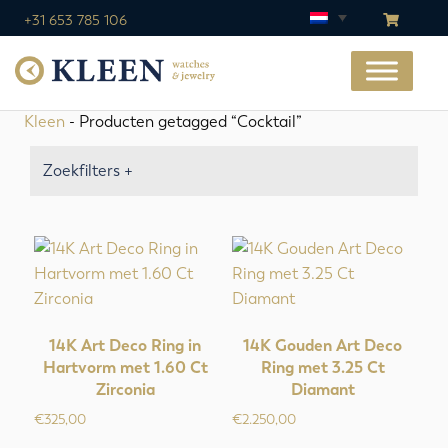
+31 653 785 106
Kleen
- Producten getagged “Cocktail”
Zoekfilters +
14K Art Deco Ring in
14K Gouden Art Deco
Hartvorm met 1.60 Ct
Ring met 3.25 Ct
Zirconia
Diamant
€
325,00
€
2.250,00