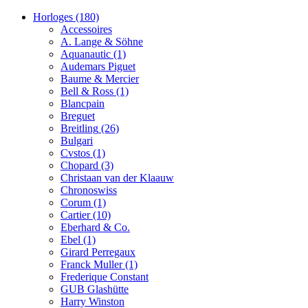
Horloges
(180)
Accessoires
A. Lange & Söhne
Aquanautic
(1)
Audemars Piguet
Baume & Mercier
Bell & Ross
(1)
Blancpain
Breguet
Breitling
(26)
Bulgari
Cvstos
(1)
Chopard
(3)
Christaan van der Klaauw
Chronoswiss
Corum
(1)
Cartier
(10)
Eberhard & Co.
Ebel
(1)
Girard Perregaux
Franck Muller
(1)
Frederique Constant
GUB Glashütte
Harry Winston