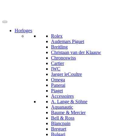
Horloges
Rolex
Audemars Piguet
Breitling
Christaan van der Klaauw
Chronoswiss
Cartier
IWC
Jaeger leCoultre
Omega
Panerai
Piaget
Accessoires
A. Lange & Söhne
Aquanautic
Baume & Mercier
Bell & Ross
Blancpain
Breguet
Bulgari