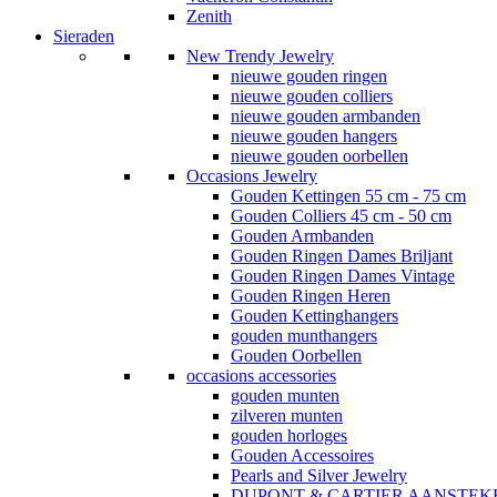
Zenith
Sieraden
New Trendy Jewelry
nieuwe gouden ringen
nieuwe gouden colliers
nieuwe gouden armbanden
nieuwe gouden hangers
nieuwe gouden oorbellen
Occasions Jewelry
Gouden Kettingen 55 cm - 75 cm
Gouden Colliers 45 cm - 50 cm
Gouden Armbanden
Gouden Ringen Dames Briljant
Gouden Ringen Dames Vintage
Gouden Ringen Heren
Gouden Kettinghangers
gouden munthangers
Gouden Oorbellen
occasions accessories
gouden munten
zilveren munten
gouden horloges
Gouden Accessoires
Pearls and Silver Jewelry
DUPONT & CARTIER AANSTEK