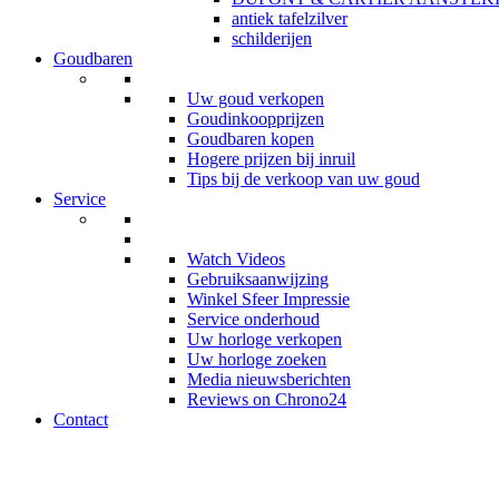
antiek tafelzilver
schilderijen
Goudbaren
Uw goud verkopen
Goudinkoopprijzen
Goudbaren kopen
Hogere prijzen bij inruil
Tips bij de verkoop van uw goud
Service
Watch Videos
Gebruiksaanwijzing
Winkel Sfeer Impressie
Service onderhoud
Uw horloge verkopen
Uw horloge zoeken
Media nieuwsberichten
Reviews on Chrono24
Contact