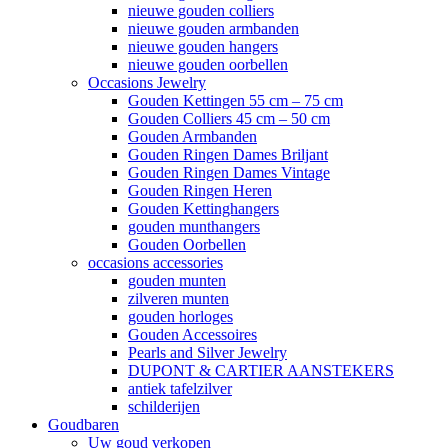
nieuwe gouden colliers
nieuwe gouden armbanden
nieuwe gouden hangers
nieuwe gouden oorbellen
Occasions Jewelry
Gouden Kettingen 55 cm – 75 cm
Gouden Colliers 45 cm – 50 cm
Gouden Armbanden
Gouden Ringen Dames Briljant
Gouden Ringen Dames Vintage
Gouden Ringen Heren
Gouden Kettinghangers
gouden munthangers
Gouden Oorbellen
occasions accessories
gouden munten
zilveren munten
gouden horloges
Gouden Accessoires
Pearls and Silver Jewelry
DUPONT & CARTIER AANSTEKERS
antiek tafelzilver
schilderijen
Goudbaren
Uw goud verkopen