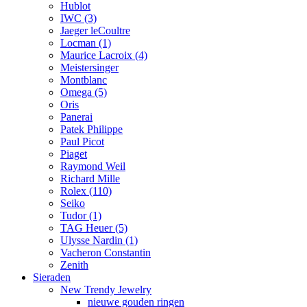
Hublot
IWC
(3)
Jaeger leCoultre
Locman
(1)
Maurice Lacroix
(4)
Meistersinger
Montblanc
Omega
(5)
Oris
Panerai
Patek Philippe
Paul Picot
Piaget
Raymond Weil
Richard Mille
Rolex
(110)
Seiko
Tudor
(1)
TAG Heuer
(5)
Ulysse Nardin
(1)
Vacheron Constantin
Zenith
Sieraden
New Trendy Jewelry
nieuwe gouden ringen