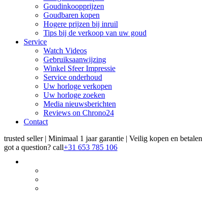
Goudinkoopprijzen
Goudbaren kopen
Hogere prijzen bij inruil
Tips bij de verkoop van uw goud
Service
Watch Videos
Gebruiksaanwijzing
Winkel Sfeer Impressie
Service onderhoud
Uw horloge verkopen
Uw horloge zoeken
Media nieuwsberichten
Reviews on Chrono24
Contact
trusted seller | Minimaal 1 jaar garantie | Veilig kopen en betalen
got a question?
call
+31 653 785 106