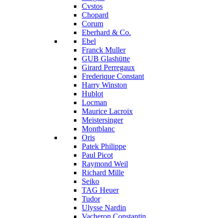
Cvstos
Chopard
Corum
Eberhard & Co.
Ebel
Franck Muller
GUB Glashütte
Girard Perregaux
Frederique Constant
Harry Winston
Hublot
Locman
Maurice Lacroix
Meistersinger
Montblanc
Oris
Patek Philippe
Paul Picot
Raymond Weil
Richard Mille
Seiko
TAG Heuer
Tudor
Ulysse Nardin
Vacheron Constantin