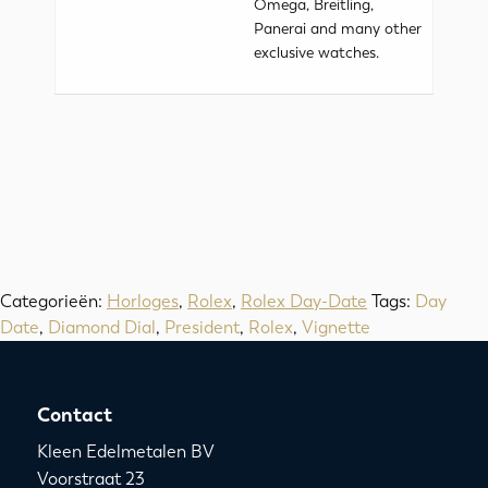
Omega, Breitling,
Panerai and many other
exclusive watches.
Categorieën:
Horloges
,
Rolex
,
Rolex Day-Date
Tags:
Day
Date
,
Diamond Dial
,
President
,
Rolex
,
Vignette
Contact
Kleen Edelmetalen BV
Voorstraat 23