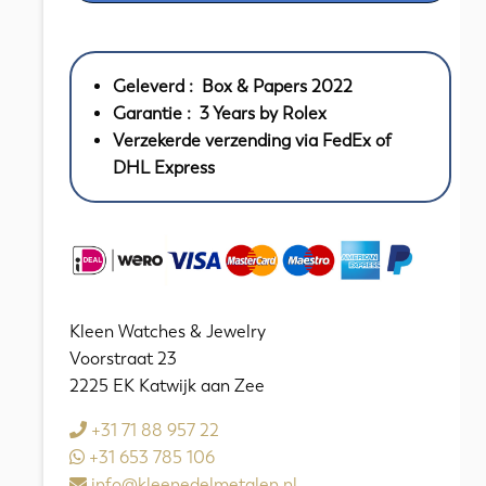
Day-
Date
President
Geleverd : Box & Papers 2022
Yellow
Garantie : 3 Years by Rolex
Gold
Verzekerde verzending via FedEx of
Shadow
DHL Express
Green
Diamonds
36
mm
//
UNWORN
Kleen Watches & Jewelry
2022
Voorstraat 23
aantal
2225 EK Katwijk aan Zee
+31 71 88 957 22
+31 653 785 106
info@kleenedelmetalen.nl