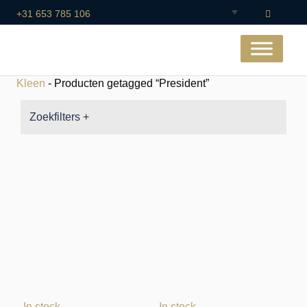
+31 653 785 106
Kleen
- Producten getagged “President”
Zoekfilters +
In stock
In stock