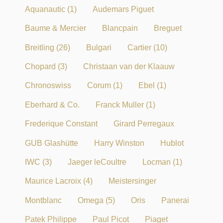
Aquanautic
(1)
Audemars Piguet
Baume & Mercier
Blancpain
Breguet
Breitling
(26)
Bulgari
Cartier
(10)
Chopard
(3)
Christaan van der Klaauw
Chronoswiss
Corum
(1)
Ebel
(1)
Eberhard & Co.
Franck Muller
(1)
Frederique Constant
Girard Perregaux
GUB Glashütte
Harry Winston
Hublot
IWC
(3)
Jaeger leCoultre
Locman
(1)
Maurice Lacroix
(4)
Meistersinger
Montblanc
Omega
(5)
Oris
Panerai
Patek Philippe
Paul Picot
Piaget