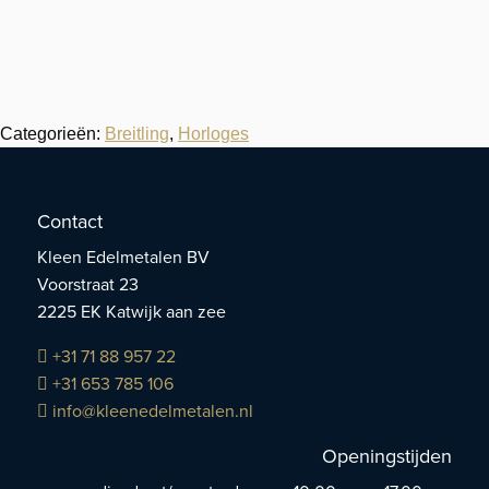
Categorieën:
Breitling
,
Horloges
Contact
Kleen Edelmetalen BV
Voorstraat 23
2225 EK Katwijk aan zee
+31 71 88 957 22
+31 653 785 106
info@kleenedelmetalen.nl
Openingstijden