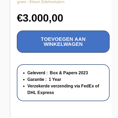
gram - Kleen Edelmetalen
€
3.000,00
M17368
TOEVOEGEN AAN
Breitling
WINKELWAGEN
SuperOcean
Blacksteel
Rubber
Diverstrap
Geleverd : Box & Papers 2023
46
Garantie : 1 Year
mm
Verzekerde verzending via FedEx of
//
DHL Express
Full
Set
2023
aantal