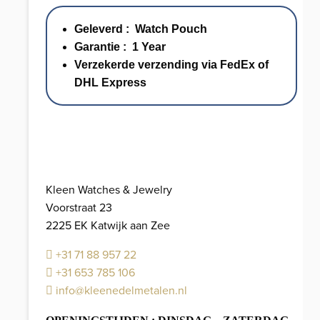
18K
Geleverd : Watch Pouch
Yellow
Garantie : 1 Year
Gold
Verzekerde verzending via FedEx of
-
DHL Express
Black
Dial
aantal
Kleen Watches & Jewelry
Voorstraat 23
2225 EK Katwijk aan Zee
+31 71 88 957 22
+31 653 785 106
info@kleenedelmetalen.nl