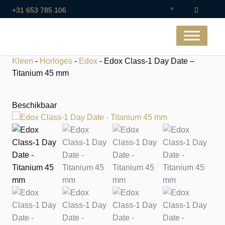
+31 653 785 106
Kleen
-
Horloges
-
Edox
- Edox Class-1 Day Date –
Titanium 45 mm
Beschikbaar