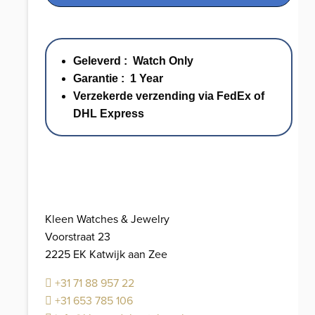
Day
Date
-
Geleverd : Watch Only
Titanium
Garantie : 1 Year
45
Verzekerde verzending via FedEx of
mm
DHL Express
aantal
Kleen Watches & Jewelry
Voorstraat 23
2225 EK Katwijk aan Zee
+31 71 88 957 22
+31 653 785 106