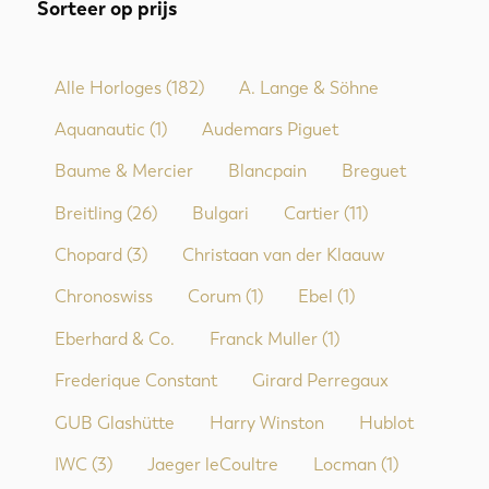
Sorteer op prijs
Alle Horloges
(182)
A. Lange & Söhne
Aquanautic
(1)
Audemars Piguet
Baume & Mercier
Blancpain
Breguet
Breitling
(26)
Bulgari
Cartier
(11)
Chopard
(3)
Christaan van der Klaauw
Chronoswiss
Corum
(1)
Ebel
(1)
Eberhard & Co.
Franck Muller
(1)
Frederique Constant
Girard Perregaux
GUB Glashütte
Harry Winston
Hublot
IWC
(3)
Jaeger leCoultre
Locman
(1)