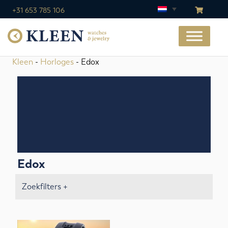
+31 653 785 106
Kleen
-
Horloges
- Edox
Edox
Zoekfilters +