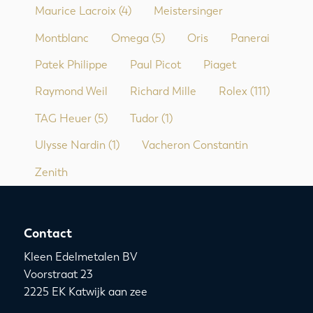
Maurice Lacroix
(4)
Meistersinger
Montblanc
Omega
(5)
Oris
Panerai
Patek Philippe
Paul Picot
Piaget
Raymond Weil
Richard Mille
Rolex
(111)
TAG Heuer
(5)
Tudor
(1)
Ulysse Nardin
(1)
Vacheron Constantin
Zenith
Contact
Kleen Edelmetalen BV
Voorstraat 23
2225 EK Katwijk aan zee