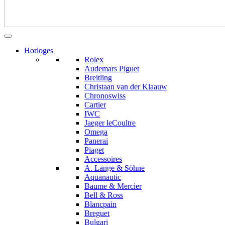
Horloges
Rolex
Audemars Piguet
Breitling
Christaan van der Klaauw
Chronoswiss
Cartier
IWC
Jaeger leCoultre
Omega
Panerai
Piaget
Accessoires
A. Lange & Söhne
Aquanautic
Baume & Mercier
Bell & Ross
Blancpain
Breguet
Bulgari