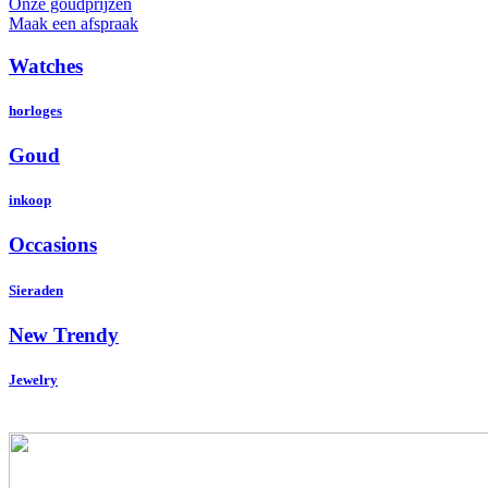
Onze goudprijzen
Maak een afspraak
Watches
horloges
Goud
inkoop
Occasions
Sieraden
New Trendy
Jewelry