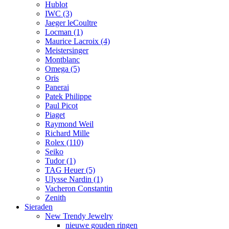
Hublot
IWC
(3)
Jaeger leCoultre
Locman
(1)
Maurice Lacroix
(4)
Meistersinger
Montblanc
Omega
(5)
Oris
Panerai
Patek Philippe
Paul Picot
Piaget
Raymond Weil
Richard Mille
Rolex
(110)
Seiko
Tudor
(1)
TAG Heuer
(5)
Ulysse Nardin
(1)
Vacheron Constantin
Zenith
Sieraden
New Trendy Jewelry
nieuwe gouden ringen