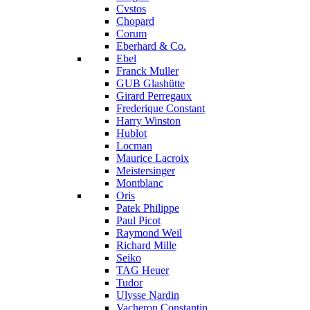
Cvstos
Chopard
Corum
Eberhard & Co.
Ebel
Franck Muller
GUB Glashütte
Girard Perregaux
Frederique Constant
Harry Winston
Hublot
Locman
Maurice Lacroix
Meistersinger
Montblanc
Oris
Patek Philippe
Paul Picot
Raymond Weil
Richard Mille
Seiko
TAG Heuer
Tudor
Ulysse Nardin
Vacheron Constantin