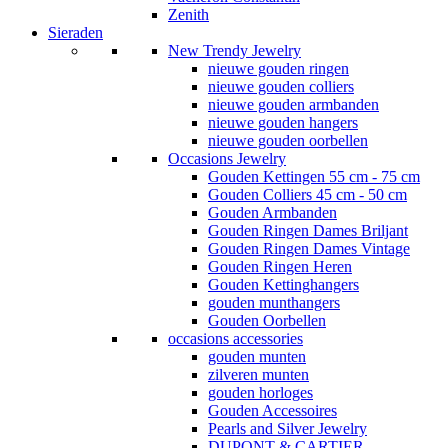
Zenith
Sieraden
New Trendy Jewelry
nieuwe gouden ringen
nieuwe gouden colliers
nieuwe gouden armbanden
nieuwe gouden hangers
nieuwe gouden oorbellen
Occasions Jewelry
Gouden Kettingen 55 cm - 75 cm
Gouden Colliers 45 cm - 50 cm
Gouden Armbanden
Gouden Ringen Dames Briljant
Gouden Ringen Dames Vintage
Gouden Ringen Heren
Gouden Kettinghangers
gouden munthangers
Gouden Oorbellen
occasions accessories
gouden munten
zilveren munten
gouden horloges
Gouden Accessoires
Pearls and Silver Jewelry
DUPONT & CARTIER