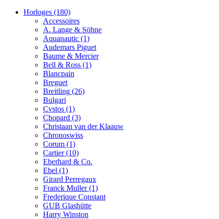
Horloges
(180)
Accessoires
A. Lange & Söhne
Aquanautic
(1)
Audemars Piguet
Baume & Mercier
Bell & Ross
(1)
Blancpain
Breguet
Breitling
(26)
Bulgari
Cvstos
(1)
Chopard
(3)
Christaan van der Klaauw
Chronoswiss
Corum
(1)
Cartier
(10)
Eberhard & Co.
Ebel
(1)
Girard Perregaux
Franck Muller
(1)
Frederique Constant
GUB Glashütte
Harry Winston