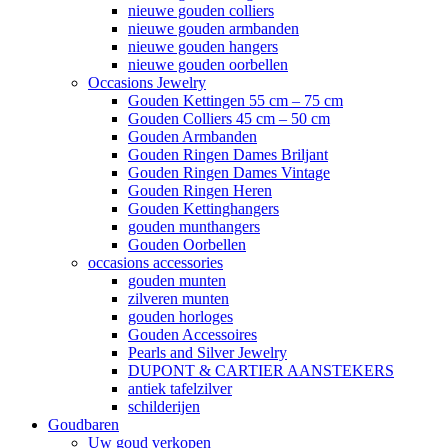
nieuwe gouden colliers
nieuwe gouden armbanden
nieuwe gouden hangers
nieuwe gouden oorbellen
Occasions Jewelry
Gouden Kettingen 55 cm – 75 cm
Gouden Colliers 45 cm – 50 cm
Gouden Armbanden
Gouden Ringen Dames Briljant
Gouden Ringen Dames Vintage
Gouden Ringen Heren
Gouden Kettinghangers
gouden munthangers
Gouden Oorbellen
occasions accessories
gouden munten
zilveren munten
gouden horloges
Gouden Accessoires
Pearls and Silver Jewelry
DUPONT & CARTIER AANSTEKERS
antiek tafelzilver
schilderijen
Goudbaren
Uw goud verkopen