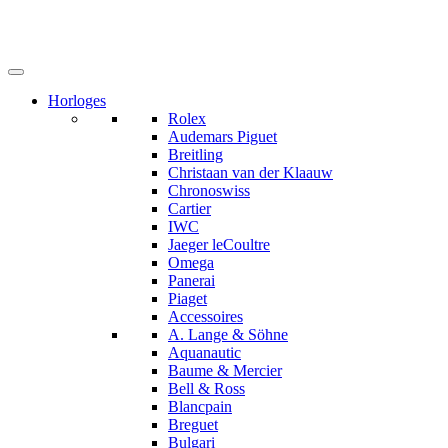
Horloges
Rolex
Audemars Piguet
Breitling
Christaan van der Klaauw
Chronoswiss
Cartier
IWC
Jaeger leCoultre
Omega
Panerai
Piaget
Accessoires
A. Lange & Söhne
Aquanautic
Baume & Mercier
Bell & Ross
Blancpain
Breguet
Bulgari