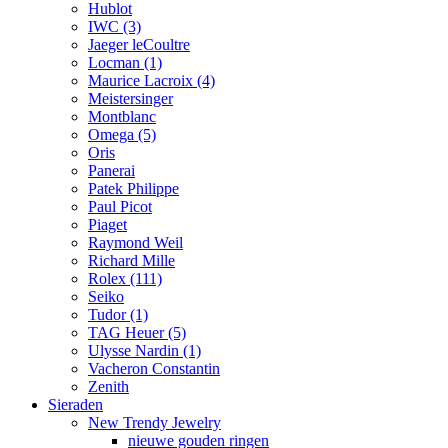
Hublot
IWC
(3)
Jaeger leCoultre
Locman
(1)
Maurice Lacroix
(4)
Meistersinger
Montblanc
Omega
(5)
Oris
Panerai
Patek Philippe
Paul Picot
Piaget
Raymond Weil
Richard Mille
Rolex
(111)
Seiko
Tudor
(1)
TAG Heuer
(5)
Ulysse Nardin
(1)
Vacheron Constantin
Zenith
Sieraden
New Trendy Jewelry
nieuwe gouden ringen