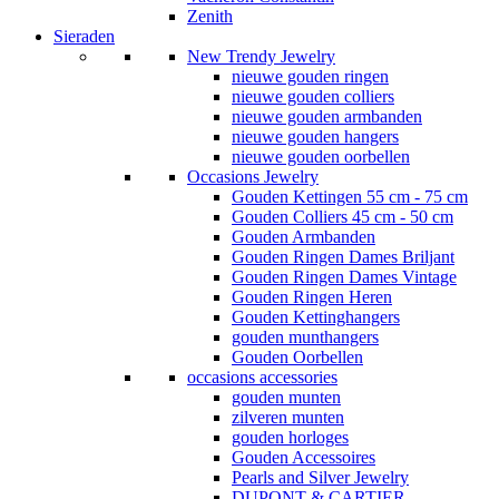
Zenith
Sieraden
New Trendy Jewelry
nieuwe gouden ringen
nieuwe gouden colliers
nieuwe gouden armbanden
nieuwe gouden hangers
nieuwe gouden oorbellen
Occasions Jewelry
Gouden Kettingen 55 cm - 75 cm
Gouden Colliers 45 cm - 50 cm
Gouden Armbanden
Gouden Ringen Dames Briljant
Gouden Ringen Dames Vintage
Gouden Ringen Heren
Gouden Kettinghangers
gouden munthangers
Gouden Oorbellen
occasions accessories
gouden munten
zilveren munten
gouden horloges
Gouden Accessoires
Pearls and Silver Jewelry
DUPONT & CARTIER