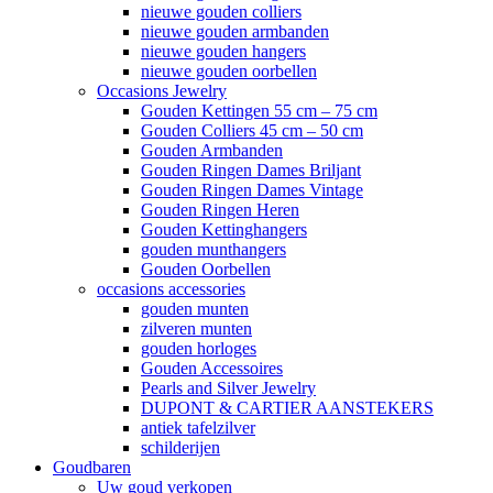
nieuwe gouden colliers
nieuwe gouden armbanden
nieuwe gouden hangers
nieuwe gouden oorbellen
Occasions Jewelry
Gouden Kettingen 55 cm – 75 cm
Gouden Colliers 45 cm – 50 cm
Gouden Armbanden
Gouden Ringen Dames Briljant
Gouden Ringen Dames Vintage
Gouden Ringen Heren
Gouden Kettinghangers
gouden munthangers
Gouden Oorbellen
occasions accessories
gouden munten
zilveren munten
gouden horloges
Gouden Accessoires
Pearls and Silver Jewelry
DUPONT & CARTIER AANSTEKERS
antiek tafelzilver
schilderijen
Goudbaren
Uw goud verkopen