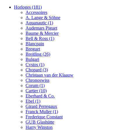
Horloges
(181)
Accessoires
A. Lange & Söhne
Aquanautic
(1)
Audemars Piguet
Baume & Mercier
Bell & Ross
(1)
Blancpain
Breguet
Breitling
(26)
Bulgari
Cvstos
(1)
Chopard
(3)
Christaan van der Klaauw
Chronoswiss
Corum
(1)
Cartier
(10)
Eberhard & Co.
Ebel
(1)
Girard Perregaux
Franck Muller
(1)
Frederique Constant
GUB Glashütte
Harry Winston