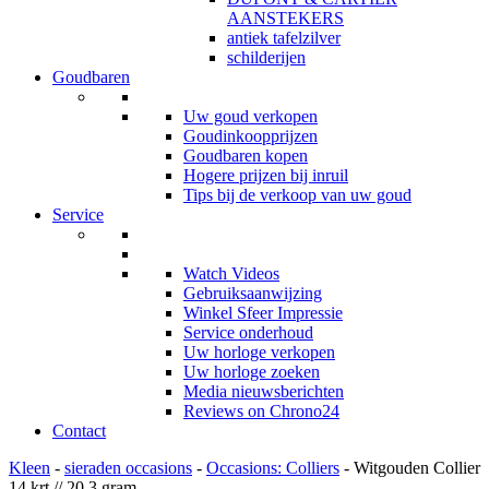
AANSTEKERS
antiek tafelzilver
schilderijen
Goudbaren
Uw goud verkopen
Goudinkoopprijzen
Goudbaren kopen
Hogere prijzen bij inruil
Tips bij de verkoop van uw goud
Service
Watch Videos
Gebruiksaanwijzing
Winkel Sfeer Impressie
Service onderhoud
Uw horloge verkopen
Uw horloge zoeken
Media nieuwsberichten
Reviews on Chrono24
Contact
Kleen
-
sieraden occasions
-
Occasions: Colliers
- Witgouden Collier
14 krt // 20,3 gram