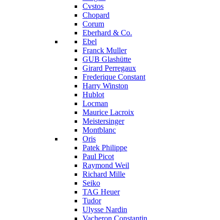
Cvstos
Chopard
Corum
Eberhard & Co.
Ebel
Franck Muller
GUB Glashütte
Girard Perregaux
Frederique Constant
Harry Winston
Hublot
Locman
Maurice Lacroix
Meistersinger
Montblanc
Oris
Patek Philippe
Paul Picot
Raymond Weil
Richard Mille
Seiko
TAG Heuer
Tudor
Ulysse Nardin
Vacheron Constantin