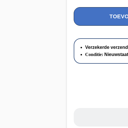
Prachtige
TOEV
Witgouden
Kruis
Kettinghanger
Zirkonia
14
Verzekerde verzend
KRT
Conditie:
Nieuwstaa
aantal