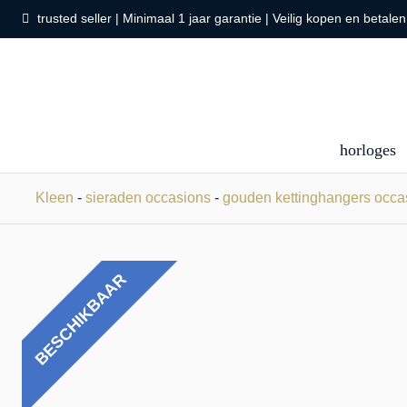
trusted seller | Minimaal 1 jaar garantie | Veilig kopen en betalen
horloges
Kleen
-
sieraden occasions
-
gouden kettinghangers occa
BESCHIKBAAR