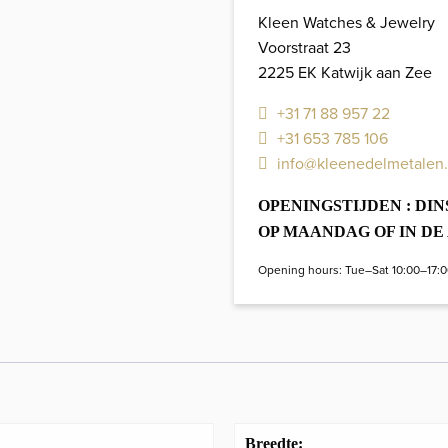
Kleen Watches & Jewelry
Voorstraat 23
2225 EK Katwijk aan Zee
+31 71 88 957 22
+31 653 785 106
info@kleenedelmetalen.
OPENINGSTIJDEN : DINS
OP MAANDAG OF IN D
Opening hours: Tue–Sat 10:00–17:
Breedte: