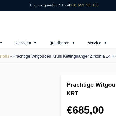
got a question?
call
+31 653 785 106
sieraden
goudbaren
service
sions
- Prachtige Witgouden Kruis Kettinghanger Zirkonia 14 
Prachtige Witgou
KRT
€
685,00