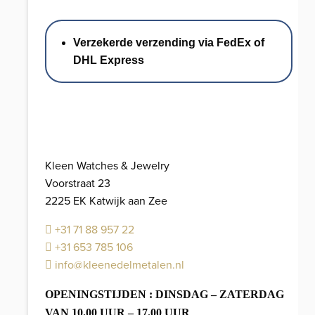
carat
Saffier
Verzekerde verzending via FedEx of
en
DHL Express
1.55
carat
Briljant
//
14
KRT
Kleen Watches & Jewelry
aantal
Voorstraat 23
2225 EK Katwijk aan Zee
+31 71 88 957 22
+31 653 785 106
info@kleenedelmetalen.nl
OPENINGSTIJDEN : DINSDAG – ZATERDAG
VAN 10.00 UUR – 17.00 UUR