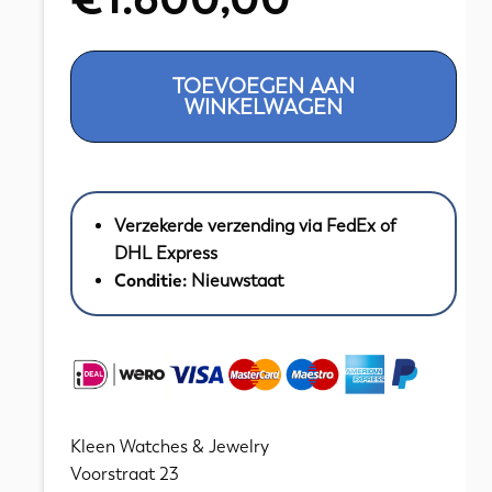
Prachtige
TOEVOEGEN AAN
Wit
WINKELWAGEN
Gouden
Ring
14
Krt
Verzekerde verzending via FedEx of
/
DHL Express
1.10
Conditie:
Nieuwstaat
crt
aantal
Kleen Watches & Jewelry
Voorstraat 23