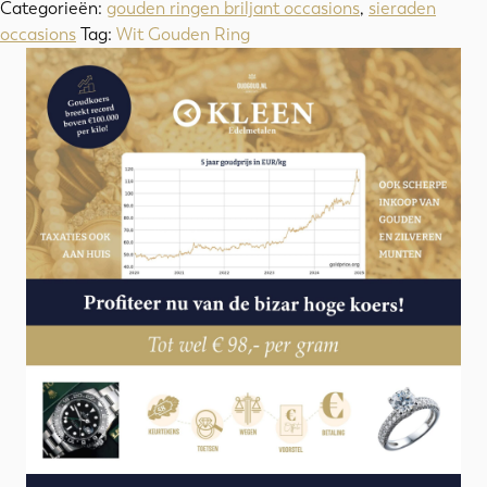
Categorieën:
gouden ringen briljant occasions
,
sieraden
occasions
Tag:
Wit Gouden Ring