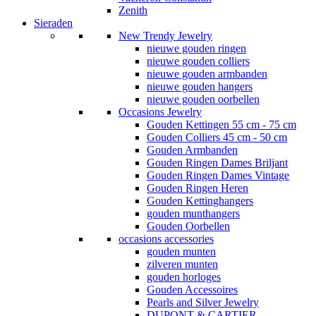
Zenith
Sieraden
New Trendy Jewelry
nieuwe gouden ringen
nieuwe gouden colliers
nieuwe gouden armbanden
nieuwe gouden hangers
nieuwe gouden oorbellen
Occasions Jewelry
Gouden Kettingen 55 cm - 75 cm
Gouden Colliers 45 cm - 50 cm
Gouden Armbanden
Gouden Ringen Dames Briljant
Gouden Ringen Dames Vintage
Gouden Ringen Heren
Gouden Kettinghangers
gouden munthangers
Gouden Oorbellen
occasions accessories
gouden munten
zilveren munten
gouden horloges
Gouden Accessoires
Pearls and Silver Jewelry
DUPONT & CARTIER