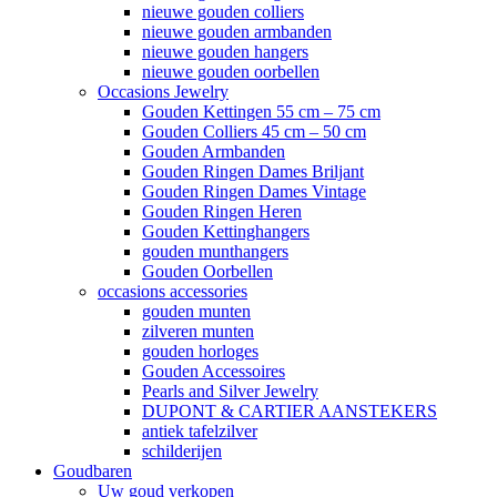
nieuwe gouden colliers
nieuwe gouden armbanden
nieuwe gouden hangers
nieuwe gouden oorbellen
Occasions Jewelry
Gouden Kettingen 55 cm – 75 cm
Gouden Colliers 45 cm – 50 cm
Gouden Armbanden
Gouden Ringen Dames Briljant
Gouden Ringen Dames Vintage
Gouden Ringen Heren
Gouden Kettinghangers
gouden munthangers
Gouden Oorbellen
occasions accessories
gouden munten
zilveren munten
gouden horloges
Gouden Accessoires
Pearls and Silver Jewelry
DUPONT & CARTIER AANSTEKERS
antiek tafelzilver
schilderijen
Goudbaren
Uw goud verkopen