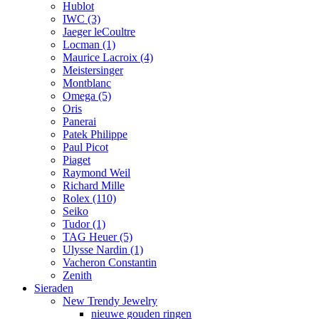
Hublot
IWC
(3)
Jaeger leCoultre
Locman
(1)
Maurice Lacroix
(4)
Meistersinger
Montblanc
Omega
(5)
Oris
Panerai
Patek Philippe
Paul Picot
Piaget
Raymond Weil
Richard Mille
Rolex
(110)
Seiko
Tudor
(1)
TAG Heuer
(5)
Ulysse Nardin
(1)
Vacheron Constantin
Zenith
Sieraden
New Trendy Jewelry
nieuwe gouden ringen