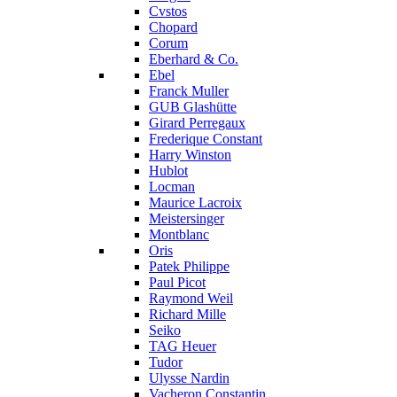
Cvstos
Chopard
Corum
Eberhard & Co.
Ebel
Franck Muller
GUB Glashütte
Girard Perregaux
Frederique Constant
Harry Winston
Hublot
Locman
Maurice Lacroix
Meistersinger
Montblanc
Oris
Patek Philippe
Paul Picot
Raymond Weil
Richard Mille
Seiko
TAG Heuer
Tudor
Ulysse Nardin
Vacheron Constantin