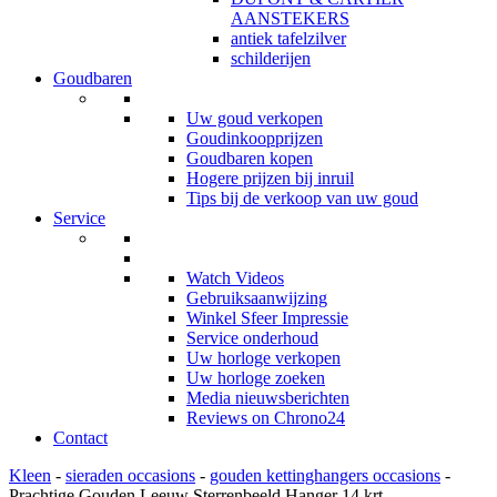
AANSTEKERS
antiek tafelzilver
schilderijen
Goudbaren
Uw goud verkopen
Goudinkoopprijzen
Goudbaren kopen
Hogere prijzen bij inruil
Tips bij de verkoop van uw goud
Service
Watch Videos
Gebruiksaanwijzing
Winkel Sfeer Impressie
Service onderhoud
Uw horloge verkopen
Uw horloge zoeken
Media nieuwsberichten
Reviews on Chrono24
Contact
Kleen
-
sieraden occasions
-
gouden kettinghangers occasions
-
Prachtige Gouden Leeuw Sterrenbeeld Hanger 14 krt