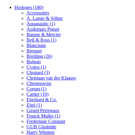
Horloges
(180)
Accessoires
A. Lange & Söhne
Aquanautic
(1)
Audemars Piguet
Baume & Mercier
Bell & Ross
(1)
Blancpain
Breguet
Breitling
(26)
Bulgari
Cvstos
(1)
Chopard
(3)
Christaan van der Klaauw
Chronoswiss
Corum
(1)
Cartier
(10)
Eberhard & Co.
Ebel
(1)
Girard Perregaux
Franck Muller
(1)
Frederique Constant
GUB Glashütte
Harry Winston