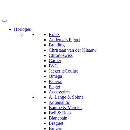
Horloges
Rolex
Audemars Piguet
Breitling
Christaan van der Klaauw
Chronoswiss
Cartier
IWC
Jaeger leCoultre
Omega
Panerai
Piaget
Accessoires
A. Lange & Söhne
Aquanautic
Baume & Mercier
Bell & Ross
Blancpain
Breguet
Bulgari