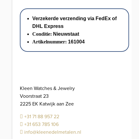
0.75
carat
Verzekerde verzending via FedEx of
Briljant
DHL Express
//
Conditie:
Nieuwstaat
18
Artikelnummer:
161004
KRT
aantal
Kleen Watches & Jewelry
Voorstraat 23
2225 EK Katwijk aan Zee
+31 71 88 957 22
+31 653 785 106
info@kleenedelmetalen.nl