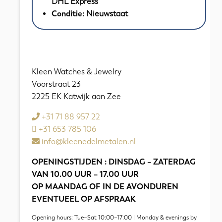
DHL Express
14K
Conditie:
Nieuwstaat
||
113.7
Gram
aantal
Kleen Watches & Jewelry
Voorstraat 23
2225 EK Katwijk aan Zee
+31 71 88 957 22
+31 653 785 106
info@kleenedelmetalen.nl
OPENINGSTIJDEN : DINSDAG – ZATERDAG
VAN 10.00 UUR – 17.00 UUR
OP MAANDAG OF IN DE AVONDUREN
EVENTUEEL OP AFSPRAAK
Opening hours: Tue–Sat 10:00–17:00 | Monday & evenings by