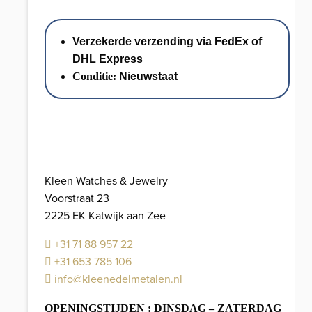
Schakel
Bicolor
Verzekerde verzending via FedEx of
14K
DHL Express
//
Conditie:
Nieuwstaat
60
cm
//
36.8
gr.
aantal
Kleen Watches & Jewelry
Voorstraat 23
2225 EK Katwijk aan Zee
+31 71 88 957 22
+31 653 785 106
info@kleenedelmetalen.nl
OPENINGSTIJDEN : DINSDAG – ZATERDAG