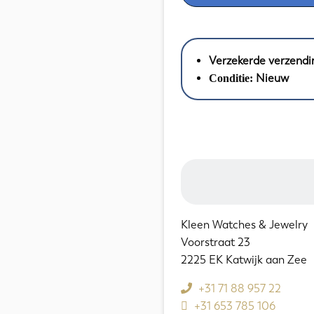
met
Diamant
//
2.50
Verzekerde verzendi
CT
Nieuw
Conditie:
LAB
aantal
Kleen Watches & Jewelry
Voorstraat 23
2225 EK Katwijk aan Zee
+31 71 88 957 22
+31 653 785 106