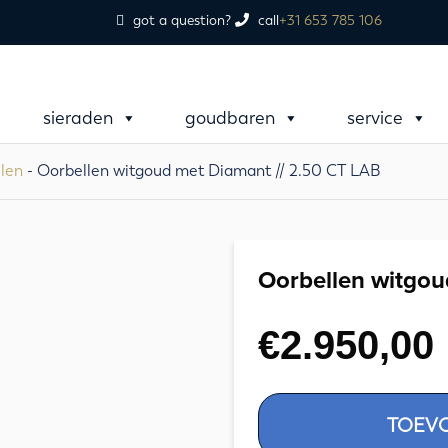
got a question?
call
+31 653 785 106
sieraden
goudbaren
service
llen
- Oorbellen witgoud met Diamant // 2.50 CT LAB
Oorbellen witgou
€
2.950,00
Oorbellen
TOEV
witgoud