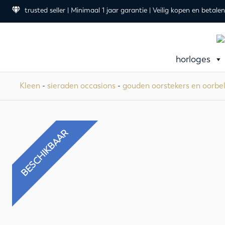
trusted seller | Minimaal 1 jaar garantie | Veilig kopen en betalen
horloges
Kleen
-
sieraden occasions
-
gouden oorstekers en oorbe
BESCHIKBAAR