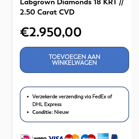
Labgrown Diamonds 18 KRT //
2.50 Carat CVD
€
2.950,00
Oorbellen
TOEVOEGEN AAN
Yellow
WINKELWAGEN
Gold
Labgrown
Diamonds
18
Verzekerde verzending via FedEx of
KRT
DHL Express
//
Conditie:
Nieuw
2.50
Carat
CVD
aantal