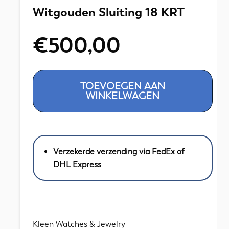
Witgouden Sluiting 18 KRT
€
500,00
Zoetwater
TOEVOEGEN AAN
Parel
WINKELWAGEN
Collier
Witgouden
Sluiting
18
Verzekerde verzending via FedEx of
KRT
DHL Express
aantal
Kleen Watches & Jewelry