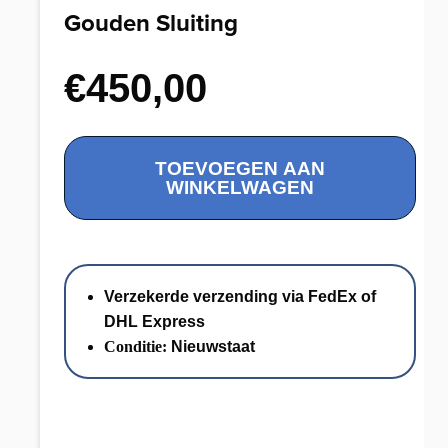
Gouden Sluiting
€
450,00
Zoetwater
TOEVOEGEN AAN
Parel
WINKELWAGEN
Collier
met
14K
Gouden
Verzekerde verzending via FedEx of
Sluiting
DHL Express
aantal
Conditie:
Nieuwstaat