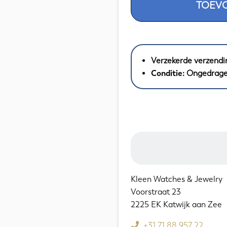
TOEV
14K
Gouden
Ketting
Fantasie
Schakel
Verzekerde verzendi
//
Conditie:
Ongedrag
62
cm
aantal
Kleen Watches & Jewelry
Voorstraat 23
2225 EK Katwijk aan Zee
+31 71 88 957 22