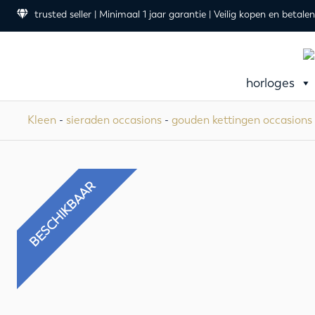
trusted seller | Minimaal 1 jaar garantie | Veilig kopen en betalen
horloges
Kleen
-
sieraden occasions
-
gouden kettingen occasions
BESCHIKBAAR