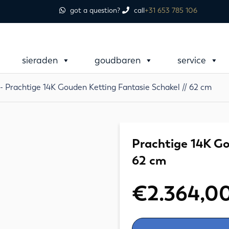
got a question?
call
+31 653 785 106
sieraden
goudbaren
service
- Prachtige 14K Gouden Ketting Fantasie Schakel // 62 cm
Prachtige 14K Go
62 cm
€
2.364,0
Prachtige